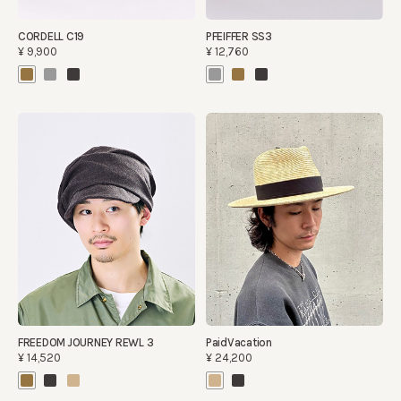
CORDELL C19
PFEIFFER SS3
¥9,900
¥12,760
FREEDOM JOURNEY REWL 3
PaidVacation
¥14,520
¥24,200