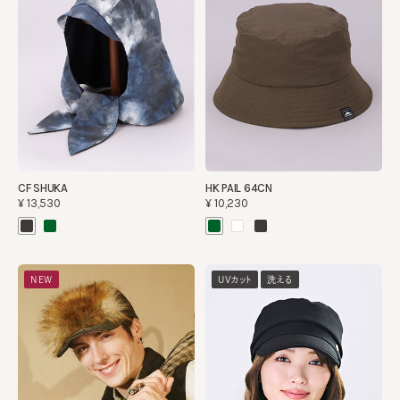
CF SHUKA
HK PAIL 64CN
¥13,530
¥10,230
NEW
UVカット
洗える