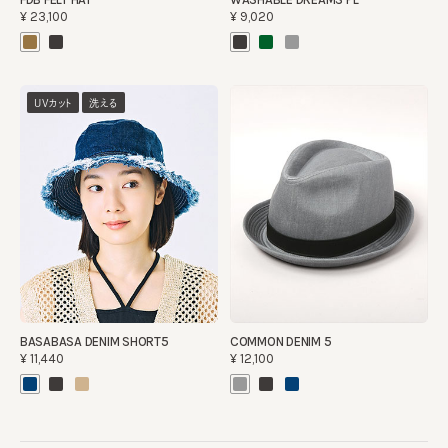
¥23,100
¥9,020
UVカット
洗える
BASABASA DENIM SHORT5
COMMON DENIM 5
¥11,440
¥12,100