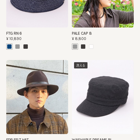
FTG RN 6
PALE CAP 8
¥10,890
¥8,800
洗える
FDB FELT HAT
WASHABLE DREAMS PL