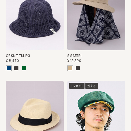
CF KNIT TULIP3
S SAFARI
¥8,470
¥12,320
UVカット
洗える