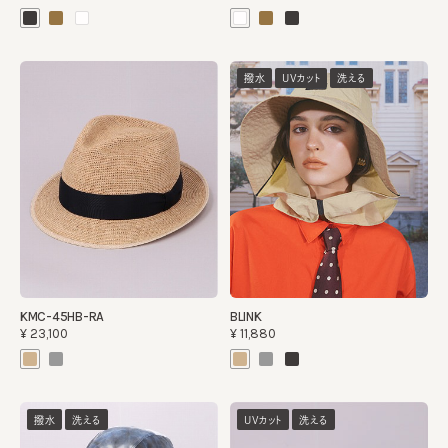
撥水
UVカット
洗える
KMC-45HB-RA
BLINK
¥23,100
¥11,880
撥水
洗える
UVカット
洗える