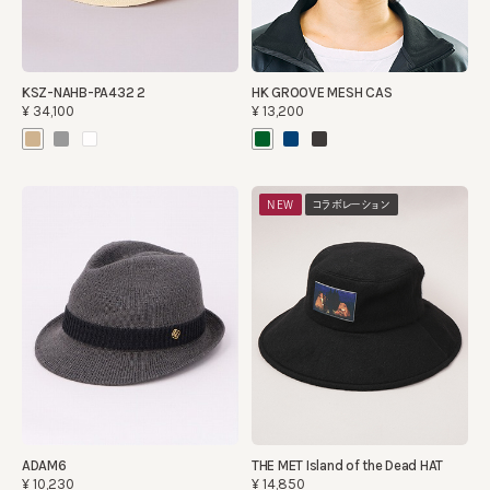
KSZ-NAHB-PA432 2
HK GROOVE MESH CAS
¥34,100
¥13,200
NEW
コラボレーション
ADAM6
THE MET Island of the Dead HAT
¥10,230
¥14,850