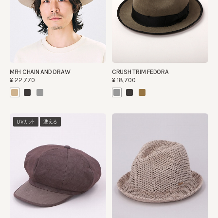
MFH CHAIN AND DRAW
CRUSH TRIM FEDORA
¥22,770
¥18,700
UVカット
洗える