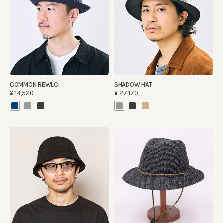
COMMON REWLC
SHADOW HAT
¥14,520
¥27,170