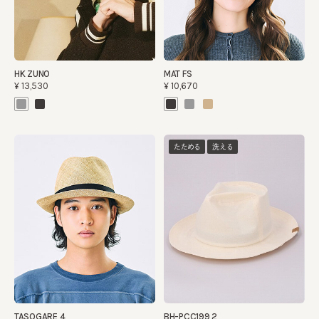
HK ZUNO
MAT FS
¥13,530
¥10,670
たためる
洗える
TASOGARE 4
BH-PCC199 2