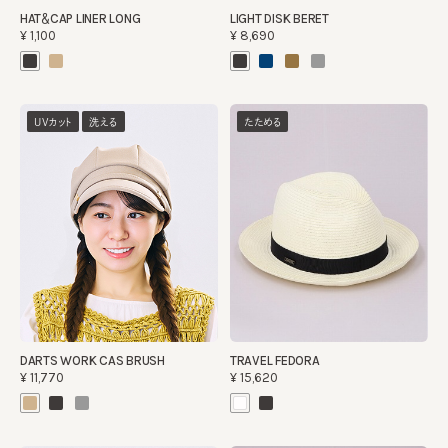
HAT＆CAP LINER LONG
LIGHT DISK BERET
¥1,100
¥8,690
UVカット
洗える
たためる
DARTS WORK CAS BRUSH
TRAVEL FEDORA
¥11,770
¥15,620