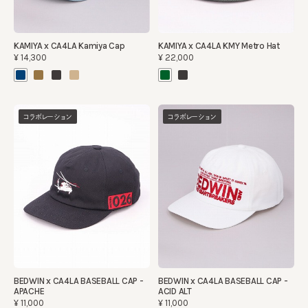
KAMIYA x CA4LA Kamiya Cap
KAMIYA x CA4LA KMY Metro Hat
¥14,300
¥22,000
コラボレーション
コラボレーション
BEDWIN x CA4LA BASEBALL CAP -
BEDWIN x CA4LA BASEBALL CAP -
APACHE
ACID ALT
¥11,000
¥11,000