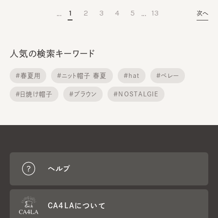
…
…
1
2
3
4
5
13
次へ
人気の検索キーワード
#春夏用
#ニット帽子 春夏
#hat
#ベレー
#日焼け帽子
#ブラウン
#NOSTALGIE
#セール
#uv hat
#レディース ハット
ヘルプ
CA4LAについて