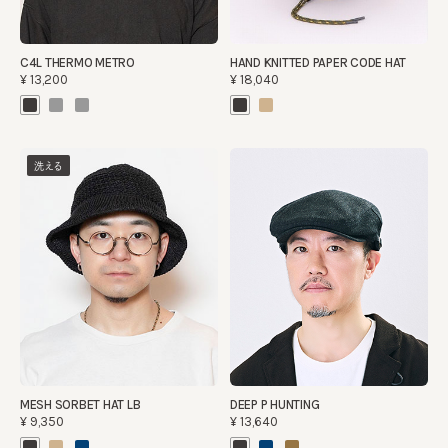
C4L THERMO METRO
HAND KNITTED PAPER CODE HAT
¥13,200
¥18,040
洗える
MESH SORBET HAT LB
DEEP P HUNTING
¥9,350
¥13,640