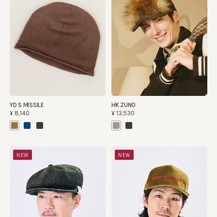
YD S MISSILE
HK ZUNO
¥8,140
¥13,530
NEW
NEW