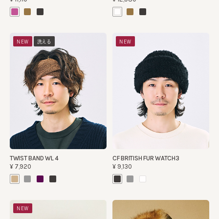
NEW
洗える
NEW
TWIST BAND WL 4
CF BRITISH FUR WATCH3
¥7,920
¥9,130
NEW