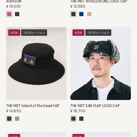
ADDISON
THE MET WOOLEN LIKE LOGO CAP
¥19,030
¥12,980
NEW
コラボレーション
NEW
コラボレーション
THE MET Island of the Dead HAT
THE MET EAR FLAP LOGO CAP
¥14,850
¥18,700