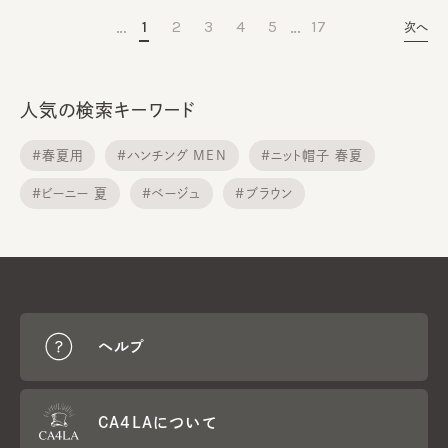
…
…
1
2
3
4
5
17
次へ
人気の検索キーワード
#春夏用
#ハンチング MEN
#ニット帽子 春夏
#ビーニー 夏
#ベージュ
#ブラウン
#中折れ ハット
#ベレー帽メンズ
#キャスケット 春夏
#ニットキャップ 春夏用
ヘルプ
CA4LAについて