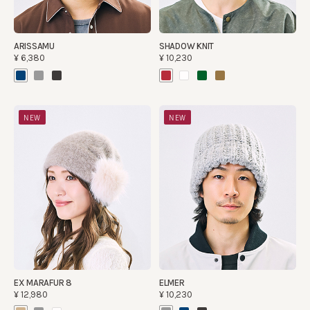
ARISSAMU
SHADOW KNIT
¥6,380
¥10,230
NEW
NEW
EX MARAFUR 8
ELMER
¥12,980
¥10,230