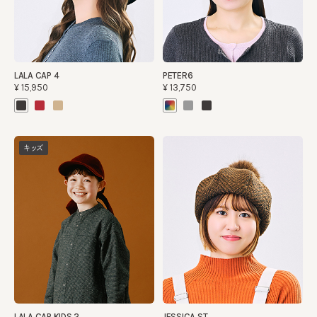
LALA CAP 4
PETER6
¥15,950
¥13,750
キッズ
LALA CAP KIDS 2
JESSICA.ST