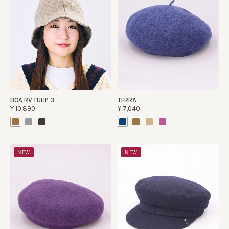
BOA RV TULIP 3
TERRA
¥10,890
¥7,040
NEW
NEW