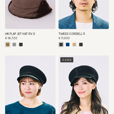
HK FLAP JET HAT RV 2
TWEED CORDELL 11
¥16,720
¥11,000
たためる