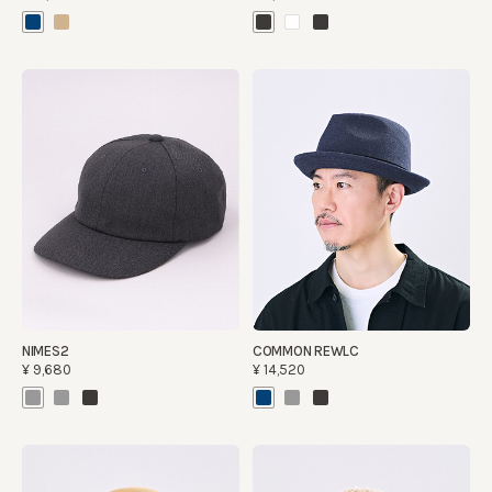
NIMES2
COMMON REWLC
¥9,680
¥14,520