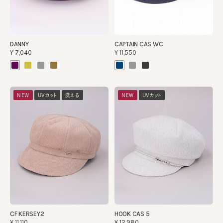
DANNY
CAPTAIN CAS WC
¥7,040
¥11,550
NEW
UVカット
洗える
NEW
UVカット
CF KERSEY2
HOOK CAS 5
¥11,110
¥12,980