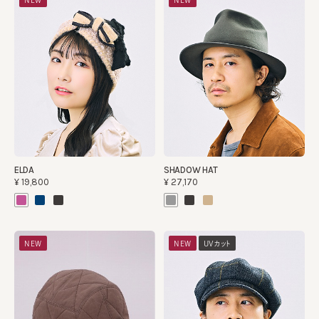
NEW
NEW
ELDA
SHADOW HAT
¥19,800
¥27,170
NEW
NEW
UVカット