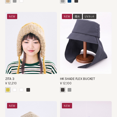
NEW
NEW
撥水
UVカット
ZITA 3
HK SHADE FLEX BUCKET
¥12,210
¥12,100
NEW
NEW