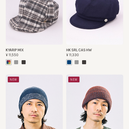
KYARIP MIX
HK SRL CAS HW
¥11,550
¥11,330
NEW
NEW