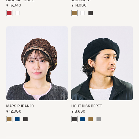
¥16,940
¥14,080
MARS RUBAN 10
LIGHT DISK BERET
¥12,980
¥8,690