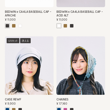
BEDWIN x CA4LA BASEBALL CAP -
BEDWIN x CA4LA BASEBALL CAP -
APACHE
ACID ALT
¥11,000
¥11,000
UVカット
洗える
CASE REWF
CHAINES
¥9,900
¥17,160