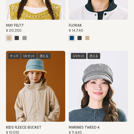
MAY FELT7
FLORAK
¥20,350
¥14,740
キッズ
UVカット
洗える
UVカット
洗える
KIDS FLEECE BUCKET
MARINES TWEED 4
¥10,010
¥11,440