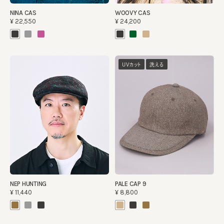
NINA CAS
WOOVY CAS
¥22,550
¥24,200
UVカット
洗える
NEP HUNTING
PALE CAP 9
¥11,440
¥8,800