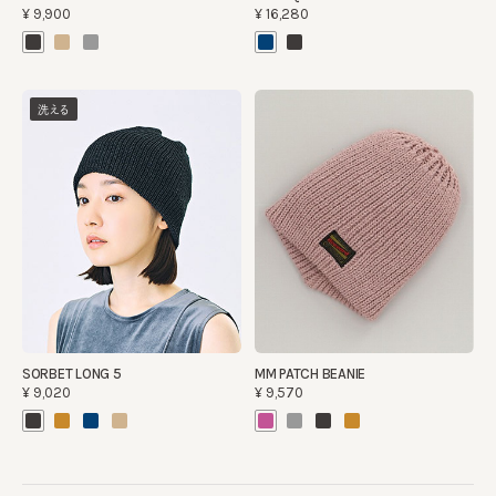
¥9,900
¥16,280
洗える
SORBET LONG 5
MM PATCH BEANIE
¥9,020
¥9,570