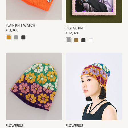
PLAIN KNIT WATCH
PIGTAIL KNIT
¥8,360
¥12,320
FLOWERS2
FLOWERS3