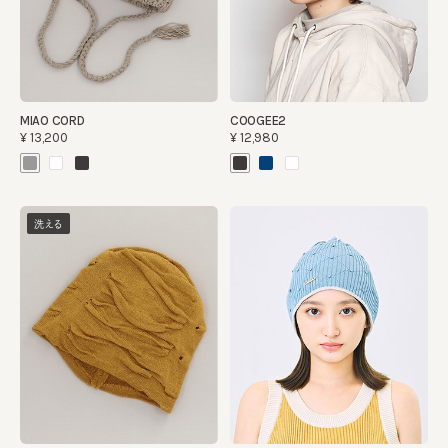
MIAO CORD
COOGEE2
¥13,200
¥12,980
洗える