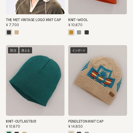
THE MET VINTAGE LOGO KNIT CAP
KNIT-WOOL
¥7,700
¥10,670
別注
洗える
インポート
KNIT-OUTLAST801
PENDLETON KNIT CAP
¥10,670
¥14,850