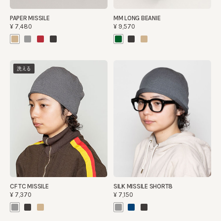
PAPER MISSILE
MM LONG BEANIE
¥7,480
¥9,570
洗える
CF TC MISSILE
SILK MISSILE SHORT8
¥7,370
¥7,150