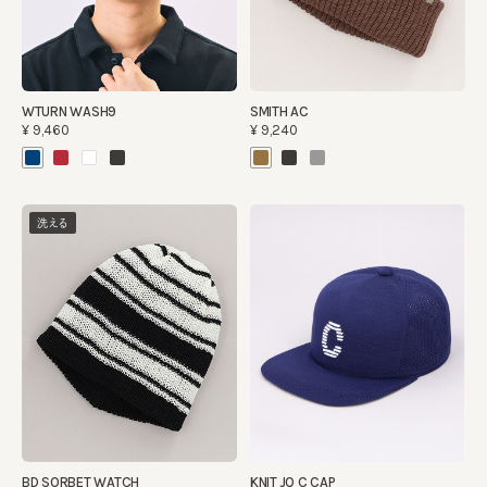
WTURN WASH9
SMITH AC
¥9,460
¥9,240
洗える
BD SORBET WATCH
KNIT JQ C CAP