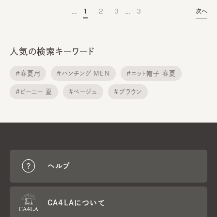
…
…
1
2
3
3
次へ
人気の検索キーワード
#春夏用
#ハンチング MEN
#ニット帽子 春夏
#ビーニー 夏
#ベージュ
#ブラウン
#中折れ ハット
#ベレー帽メンズ
#キャスケット 春夏
#ニットキャップ 春夏用
ヘルプ
CA4LAについて