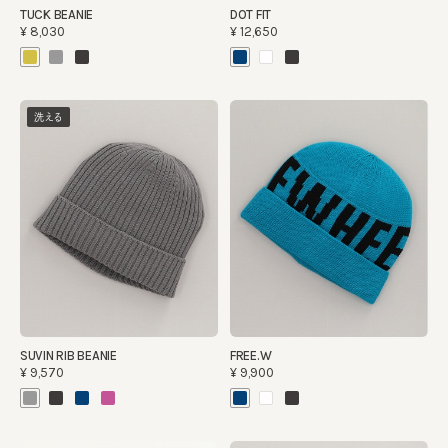
TUCK BEANIE
DOT FIT
¥8,030
¥12,650
洗える
SUVIN RIB BEANIE
FREE.W
¥9,570
¥9,900