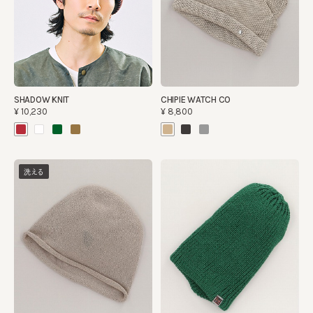
SHADOW KNIT
CHIPIE WATCH CO
¥10,230
¥8,800
洗える