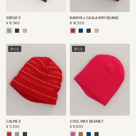
SERGE S
KAMIYA x CA4LA KMY BEANIE
¥8,360
¥16,500
洗える
洗える
CALME 2
COOL MAX BEANIE7
¥11,330
¥6,930