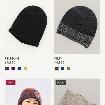
RIB BEANIE
MELTY
¥8,360
¥6,820
NEW
洗える