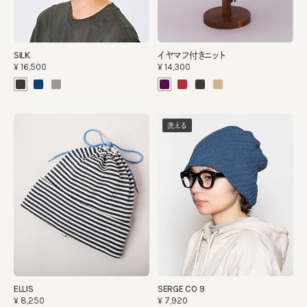
SILK
イヤマフ付きニット
¥16,500
¥14,300
洗える
ELLIS
SERGE CO 9
¥8,250
¥7,920