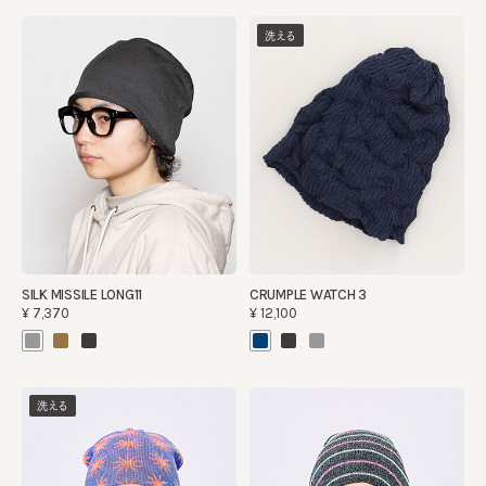
洗える
SILK MISSILE LONG11
CRUMPLE WATCH 3
¥7,370
¥12,100
洗える