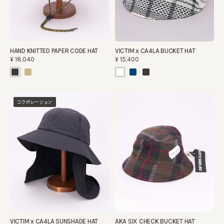
HAND KNITTED PAPER CODE HAT
VICTIM x CA4LA BUCKET HAT
¥18,040
¥15,400
コラボレーション
VICTIM x CA4LA SUNSHADE HAT
AKA SIX CHECK BUCKET HAT