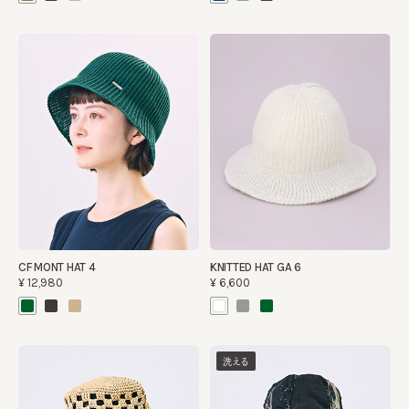
CF MONT HAT 4
KNITTED HAT GA 6
¥12,980
¥6,600
洗える