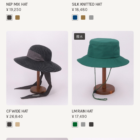
NEP MIX HAT
SILK KNITTED HAT
¥19,250
¥18,480
撥水
CF WIDE HAT
LM RAIN HAT
¥26,840
¥17,490