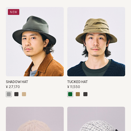
NEW
SHADOW HAT
TUCKED HAT
¥27,170
¥11,550