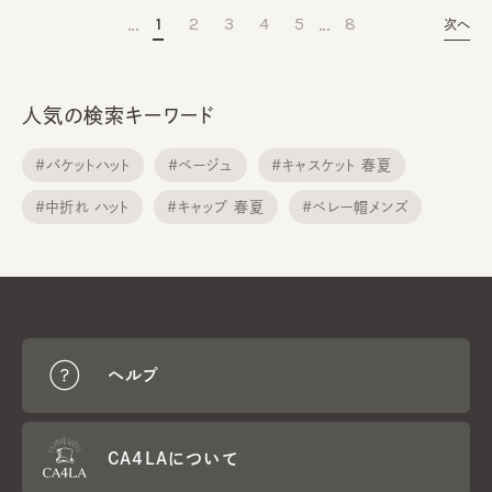
…
…
1
2
3
4
5
8
次へ
人気の検索キーワード
#バケットハット
#ベージュ
#キャスケット 春夏
#中折れ ハット
#キャップ 春夏
#ベレー帽メンズ
#メトロハット
#サンバイザー
#ニット帽子
#ニット帽子 春夏
ヘルプ
CA4LAについて