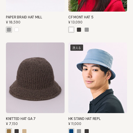
PAPER BRAID HAT MILL
CF MONT HAT 5
¥18,590
¥13,090
洗える
KNITTED HAT GA 7
HK STAND HAT REPL
¥7,150
¥11,000