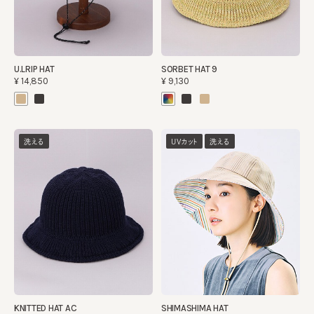
U.LRIP HAT
SORBET HAT 9
¥14,850
¥9,130
洗える
UVカット
洗える
KNITTED HAT AC
SHIMASHIMA HAT