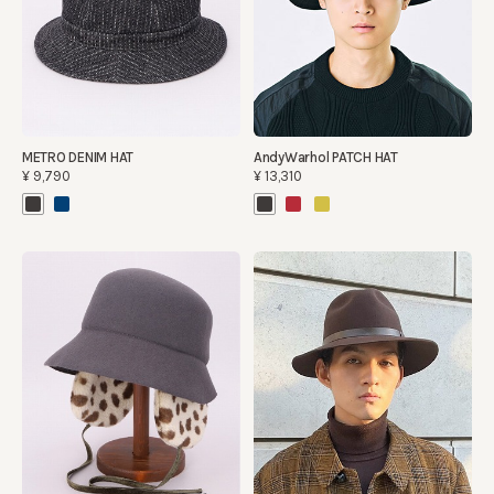
METRO DENIM HAT
AndyWarhol PATCH HAT
¥9,790
¥13,310