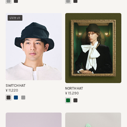
UVカット
SWITCH HAT
NORTH HAT
¥11,220
¥15,290