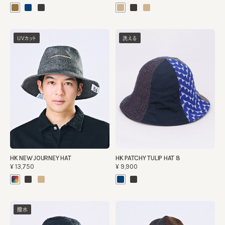
UVカット
洗える
HK NEW JOURNEY HAT
HK PATCHY TULIP HAT 8
¥13,750
¥9,900
撥水