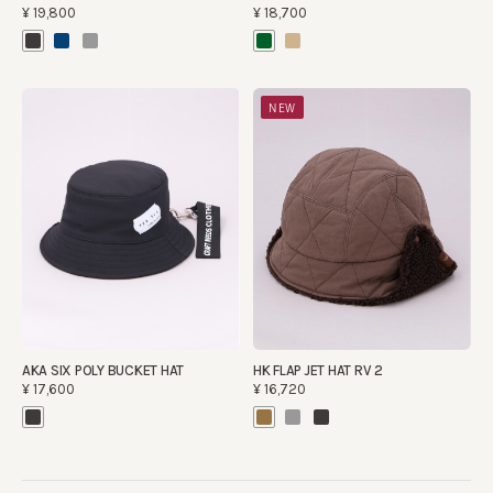
¥19,800
¥18,700
NEW
AKA SIX POLY BUCKET HAT
HK FLAP JET HAT RV 2
¥17,600
¥16,720