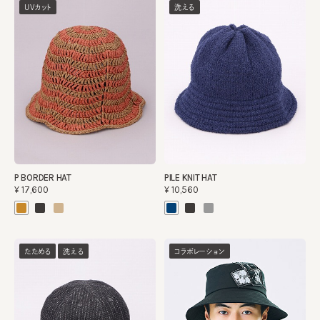
UVカット
洗える
P BORDER HAT
PILE KNIT HAT
¥17,600
¥10,560
たためる
洗える
コラボレーション