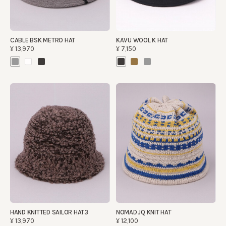
CABLE BSK METRO HAT
KAVU WOOL K HAT
¥13,970
¥7,150
HAND KNITTED SAILOR HAT3
NOMAD JQ KNIT HAT
¥13,970
¥12,100