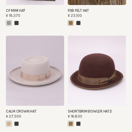
CF MIMI HAT
FDB FELT HAT
¥18,370
¥23,100
CALM CROWN HAT
SHORTBRIM BOWLER HAT2
¥27,500
¥16,830