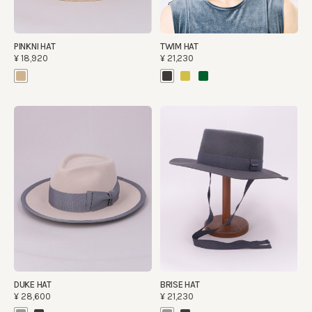
PINKNI HAT
TWIM HAT
¥18,920
¥21,230
DUKE HAT
BRISE HAT
¥28,600
¥21,230