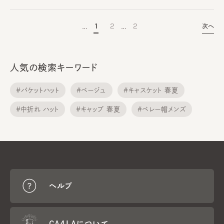
…
…
1
2
2
次へ
人気の検索キーワード
#バケットハット
#ベージュ
#キャスケット 春夏
#中折れ ハット
#キャップ 春夏
#ベレー帽メンズ
#メトロハット
#サンバイザー
#ニット帽子
#ニット帽子 春夏
ヘルプ
CA4LAについて