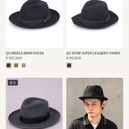
QS MIDDLE BRIM 114336
QS 50GR SUPER LEGGERO 114665
¥102,300
¥90,200
別注