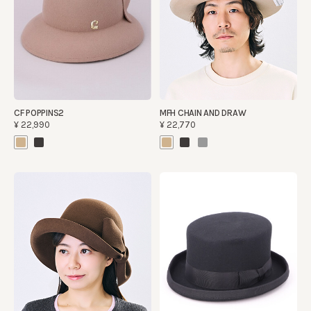
CF POPPINS2
MFH CHAIN AND DRAW
¥22,990
¥22,770