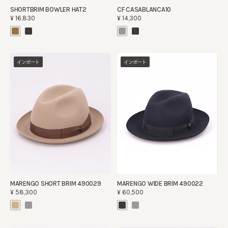
SHORTBRIM BOWLER HAT2
CF CASABLANCA10
¥16,830
¥14,300
インポート
インポート
MARENGO SHORT BRIM 490029
MARENGO WIDE BRIM 490022
¥58,300
¥60,500