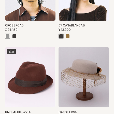
CROSSROAD
CF CASABLANCA8
¥26,180
¥13,200
別注
KMC-45HB-W714
CANOTIERS5