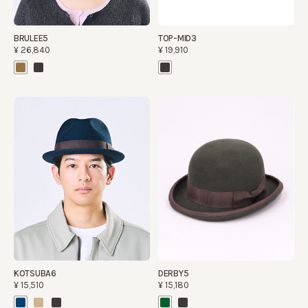
BRULEE5
TOP-MID3
¥26,840
¥19,910
KOTSUBA6
DERBY5
¥15,510
¥15,180