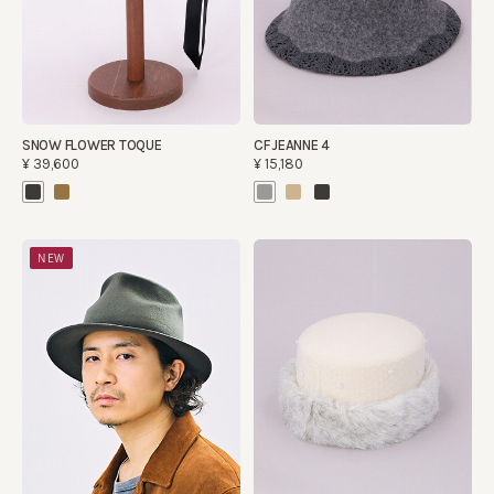
SNOW FLOWER TOQUE
CF JEANNE 4
¥39,600
¥15,180
NEW