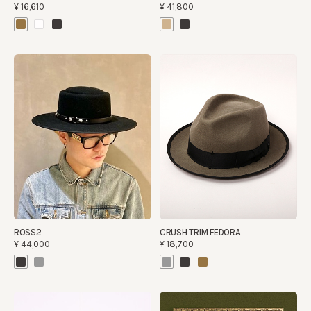
¥16,610
¥41,800
ROSS2
CRUSH TRIM FEDORA
¥44,000
¥18,700