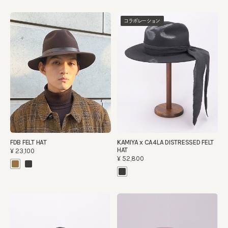
コラボレーション
FDB FELT HAT
KAMIYA x CA4LA DISTRESSED FELT
HAT
¥23,100
¥52,800