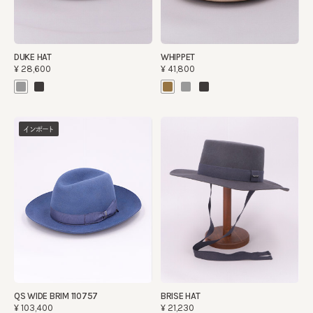
DUKE HAT
WHIPPET
¥28,600
¥41,800
インポート
QS WIDE BRIM 110757
BRISE HAT
¥103,400
¥21,230