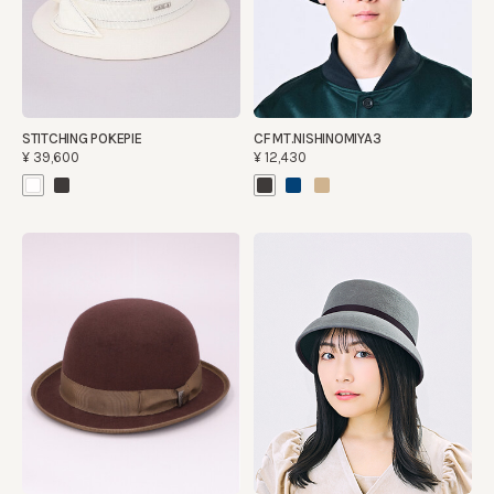
STITCHING POKEPIE
CF MT.NISHINOMIYA3
¥39,600
¥12,430