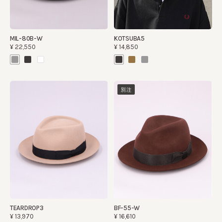
MIL-80B-W
KOTSUBA5
¥22,550
¥14,850
別注
TEARDROP3
BF-55-W
¥13,970
¥16,610