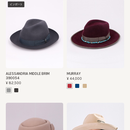
インポート
ALESSANDRIA MIDDLE BRIM
MURRAY
390054
¥44,000
¥82,500