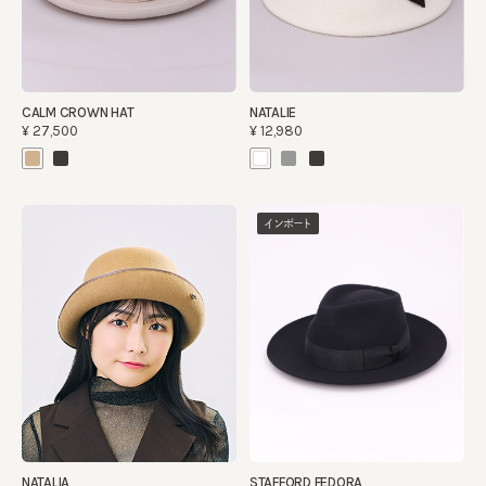
CALM CROWN HAT
NATALIE
¥27,500
¥12,980
インポート
NATALIA
STAFFORD FEDORA