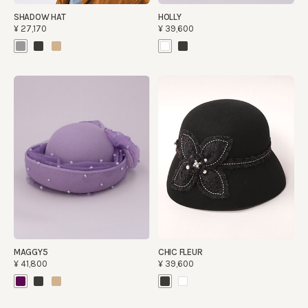
SHADOW HAT
HOLLY
¥27,170
¥39,600
MAGGY5
CHIC FLEUR
¥41,800
¥39,600