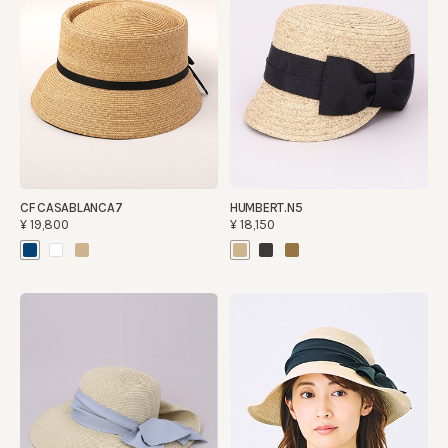
CF CASABLANCA7
HUMBERT.N5
¥19,800
¥18,150