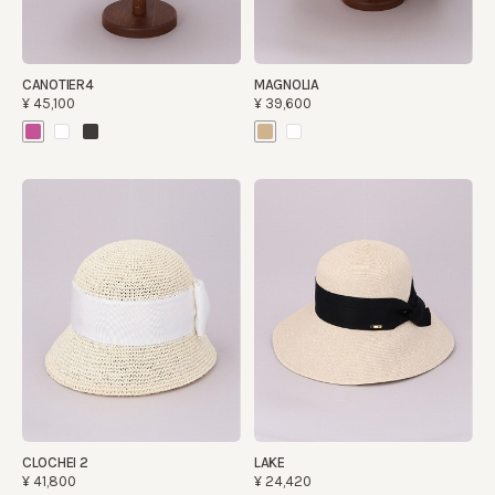
CANOTIER4
MAGNOLIA
¥45,100
¥39,600
CLOCHEI 2
LAKE
¥41,800
¥24,420