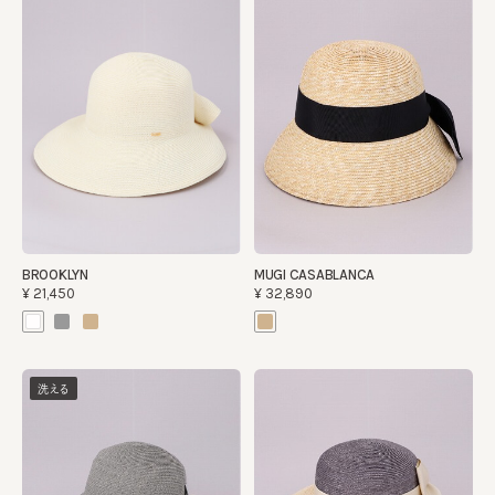
BROOKLYN
MUGI CASABLANCA
¥21,450
¥32,890
洗える