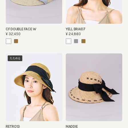
CF DOUBLE FACE W
YELL BRAID7
¥32,450
¥24,860
たためる
RETRO13
MADDIE