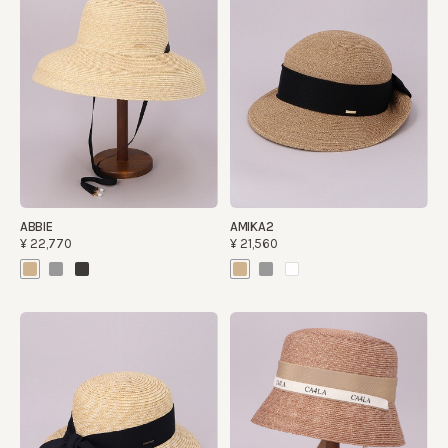
ABBIE
AMIKA2
¥22,770
¥21,560