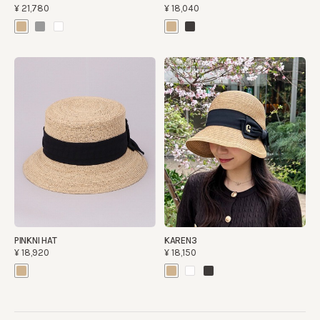
¥21,780
¥18,040
PINKNI HAT
KAREN3
¥18,920
¥18,150