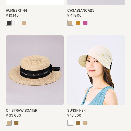
HUMBERT.N4
CASABLANCA25
¥19,140
¥41,800
C4 STRAW BOATER
SUNSHINE4
¥39,600
¥16,500