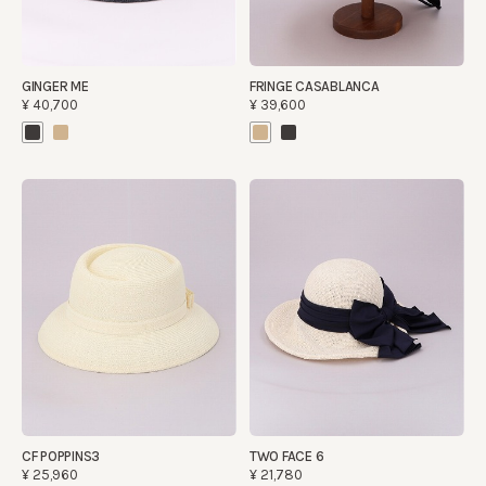
GINGER ME
FRINGE CASABLANCA
¥40,700
¥39,600
CF POPPINS3
TWO FACE 6
¥25,960
¥21,780