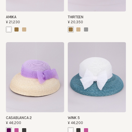
AMIKA
THIRTEEN
¥21,230
¥20,350
CASABLANCA 2
WINK 5
¥46,200
¥46,200