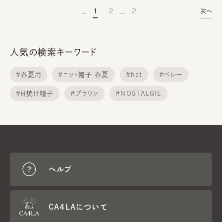
…
…
1
2
2
次へ
人気の検索キーワード
#春夏用
#ニット帽子 春夏
#hat
#ベレー
#日焼け帽子
#ブラウン
#NOSTALGIE
#セール
#uv hat
#レディース ハット
ヘルプ
CA4LAについて