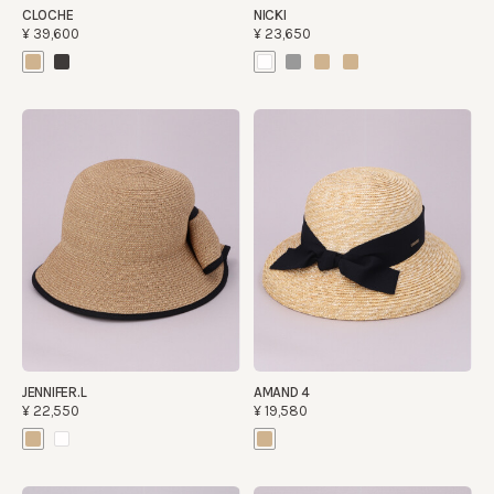
CLOCHE
NICKI
¥39,600
¥23,650
JENNIFER.L
AMAND 4
¥22,550
¥19,580