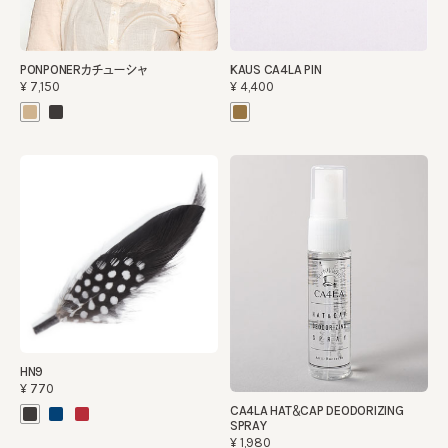
PONPONERカチューシャ
KAUS CA4LA PIN
¥7,150
¥4,400
HN9
¥770
CA4LA HAT＆CAP DEODORIZING
SPRAY
¥1,980