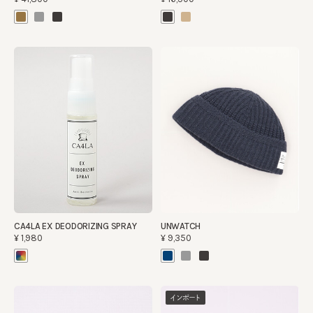
CA4LA EX DEODORIZING SPRAY
UNWATCH
¥1,980
¥9,350
インポート