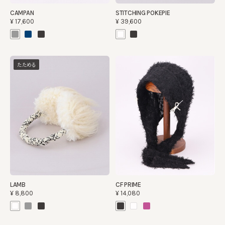
CAMPAN
STITCHING POKEPIE
¥17,600
¥39,600
たためる
LAMB
CF PRIME
¥8,800
¥14,080