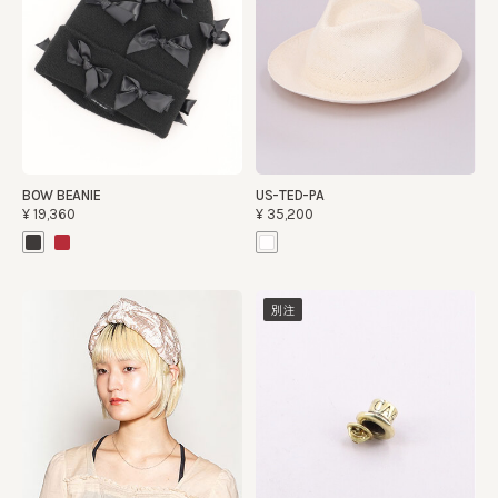
BOW BEANIE
US-TED-PA
¥19,360
¥35,200
別注