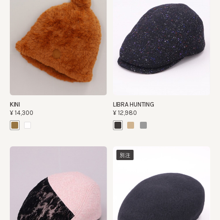
KINI
LIBRA HUNTING
¥14,300
¥12,980
別注