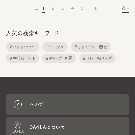
…
…
1
2
3
4
5
11
次へ
人気の検索キーワード
#バケットハット
#ベージュ
#キャスケット 春夏
#中折れ ハット
#キャップ 春夏
#ベレー帽メンズ
#メトロハット
#サンバイザー
#ニット帽子
#ニット帽子 春夏
ヘルプ
CA4LAについて