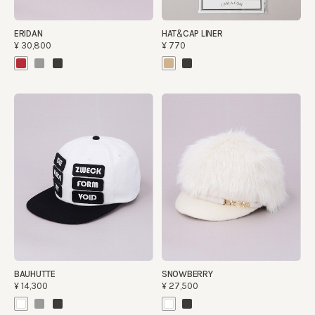
ERIDAN
HAT＆CAP LINER
¥30,800
¥770
BAUHUTTE
SNOWBERRY
¥14,300
¥27,500