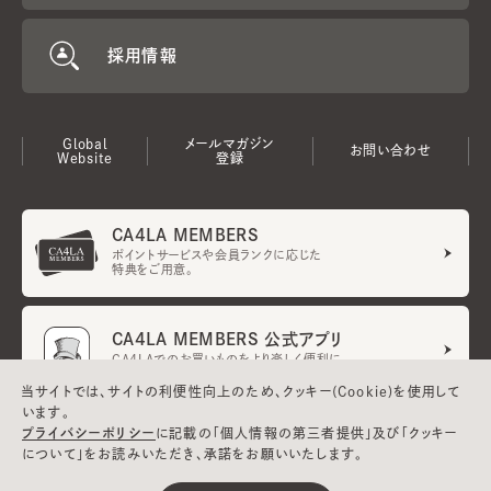
採用情報
Global
メールマガジン
お問い合わせ
Website
登録
CA4LA MEMBERS
ポイントサービスや会員ランクに応じた
特典をご用意。
CA4LA MEMBERS 公式アプリ
CA4LAでのお買いものをより楽しく便利に。
当サイトでは、サイトの利便性向上のため、クッキー(Cookie)を使用して
います。
プライバシーポリシー
に記載の「個人情報の第三者提供」及び「クッキー
ご利用規約
メンバーズ規約
クーポン利用規約
UGCガイドライン
について」をお読みいただき、承諾をお願いいたします。
会社概要
特定商取引法に基づく表示
プライバシーポリシー