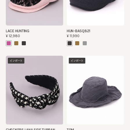
LACE HUNTING
HUN-BASQ821
¥12,980
¥11,990
インポート
インポート
CHECKERS LANA SIDE TURBAN
TOM