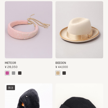
METEOR
BEEDEN
¥28,050
¥44,000
別注