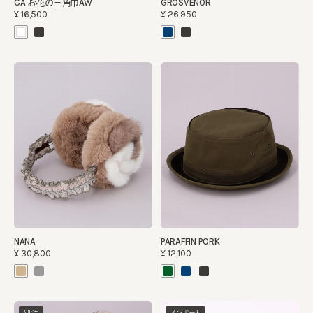
CA お花の三角巾AW
GROSVENOR
¥16,500
¥26,950
NANA
PARAFFIN PORK
¥30,800
¥12,100