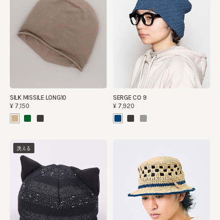
SILK MISSILE LONG10
SERGE CO 9
¥7,150
¥7,920
洗える