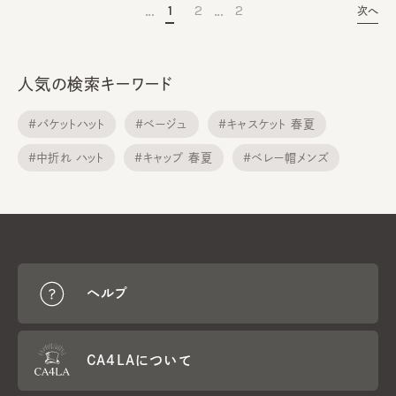
…
…
1
2
2
次へ
人気の検索キーワード
#バケットハット
#ベージュ
#キャスケット 春夏
#中折れ ハット
#キャップ 春夏
#ベレー帽メンズ
#メトロハット
#サンバイザー
#ニット帽子
#ニット帽子 春夏
ヘルプ
CA4LAについて