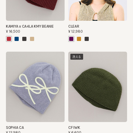
KAMIYA x CA4LA KMY BEANIE
CLEAR
¥16,500
¥12,980
洗える
SOPHIA CA
CF IWK
¥12,980
¥6,600