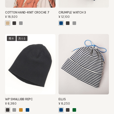
COTTON HAND-KNIT CROCHE 7
CRUMPLE WATCH 3
¥18,920
¥12,100
撥水
洗える
WP SMALLIBB REPC
ELLIS
¥6,380
¥8,250