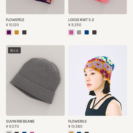
FLOWERS2
LOOSE KNIT S 2
¥10,120
¥9,350
洗える
SUVIN RIB BEANIE
FLOWERS3
¥9,570
¥10,560