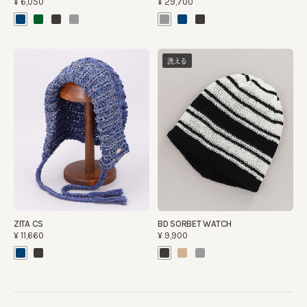
¥6,050
¥29,700
洗える
ZITA CS
BD SORBET WATCH
¥11,660
¥9,900