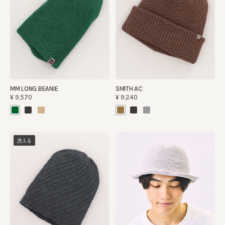
MM LONG BEANIE
SMITH AC
¥9,570
¥9,240
洗える