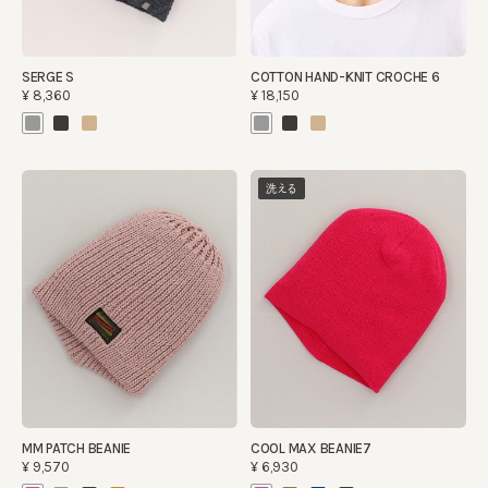
SERGE S
COTTON HAND-KNIT CROCHE 6
¥8,360
¥18,150
洗える
MM PATCH BEANIE
COOL MAX BEANIE7
¥9,570
¥6,930