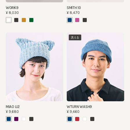
WORK9
SMITH 10
¥8,030
¥8,470
洗える
MIAO LI2
WTURN WASH9
¥9,680
¥9,460