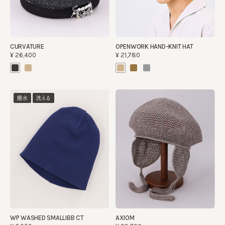
CURVATURE
OPENWORK HAND-KNIT HAT
¥26,400
¥21,780
撥水
洗える
WP WASHED SMALLIBB CT
AXIOM