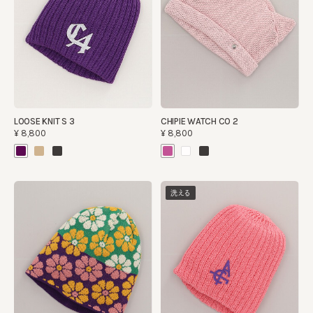
LOOSE KNIT S 3
CHIPIE WATCH CO 2
¥8,800
¥8,800
洗える