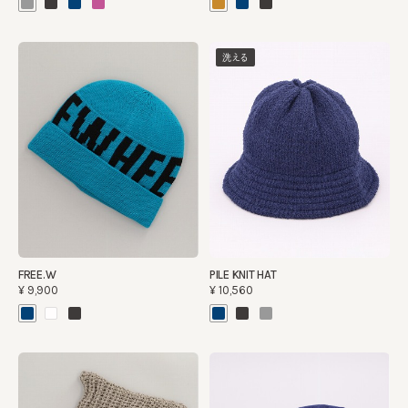
洗える
FREE.W
PILE KNIT HAT
¥9,900
¥10,560