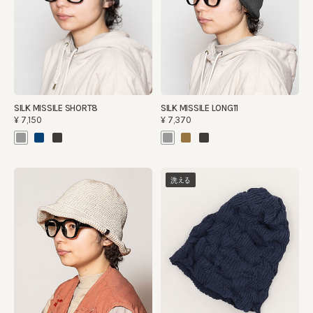
SILK MISSILE LONG11
SILK MISSILE SHORT8
¥7,370
¥7,150
洗える