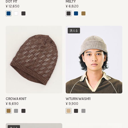
DOT FIT
MELTY
¥12,650
¥6,820
洗える
CROWA KNIT
WTURN WASH11
¥8,690
¥9,900