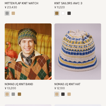
MITTEN FLAP KNIT WATCH
KNIT SAILORS AWC 3
¥23,430
¥11,220
NOMAD JQ KNIT BAND
NOMAD JQ KNIT HAT
¥13,200
¥12,100