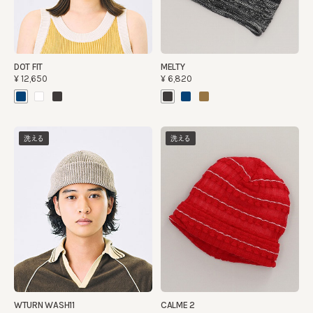
DOT FIT
MELTY
¥12,650
¥6,820
洗える
洗える
WTURN WASH11
CALME 2