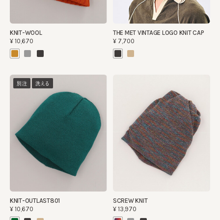
KNIT-WOOL
THE MET VINTAGE LOGO KNIT CAP
¥10,670
¥7,700
別注
洗える
KNIT-OUTLAST801
SCREW KNIT
¥10,670
¥13,970