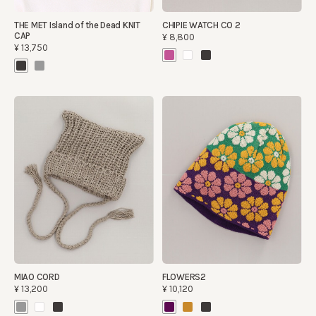
THE MET Island of the Dead KNIT
CHIPIE WATCH CO 2
CAP
¥8,800
¥13,750
MIAO CORD
FLOWERS2
¥13,200
¥10,120