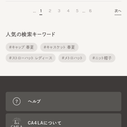
…
…
1
2
3
4
5
8
次へ
人気の検索キーワード
#キャップ 春夏
#キャスケット 春夏
#ストローハット レディース
#メトロハット
#ニット帽子
#バケツハット
#ターバン
#ヘアバンド
#ベースボールキャップ
#ハット 夏
ヘルプ
CA4LAについて