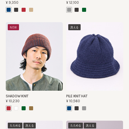
¥9,350
¥12,100
NEW
洗える
SHADOW KNIT
PILE KNIT HAT
¥10,230
¥10,560
たためる
洗える
たためる
洗える