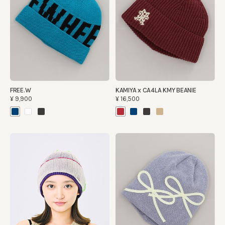
FREE.W
KAMIYA x CA4LA KMY BEANIE
¥9,900
¥16,500