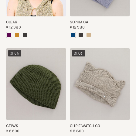
CLEAR
SOPHIA CA
¥12,980
¥12,980
洗える
洗える
CF IWK
CHIPIE WATCH CO
¥6,600
¥8,800