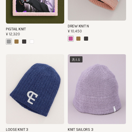
DREW KNIT N
PIGTAIL KNIT
¥10,450
¥12,320
洗える
LOOSE KNIT 3
KNIT SAILORS 3