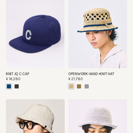
KNIT JQ C CAP
OPENWORK HAND-KNIT HAT
¥16,280
¥21,780