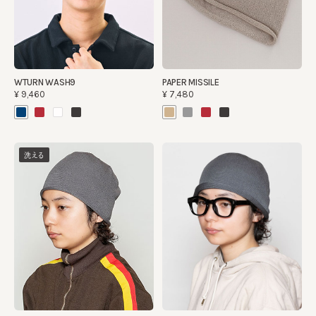
WTURN WASH9
PAPER MISSILE
¥9,460
¥7,480
洗える