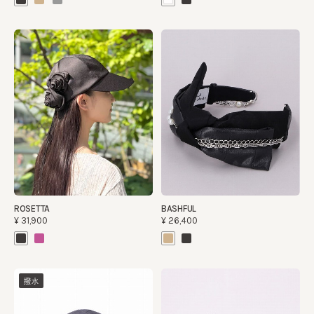
ROSETTA
BASHFUL
¥31,900
¥26,400
撥水