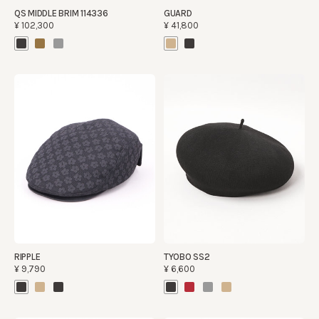
QS MIDDLE BRIM 114336
GUARD
¥102,300
¥41,800
RIPPLE
TYOBO SS2
¥9,790
¥6,600