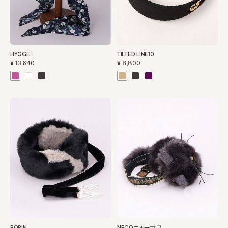
HYGGE
TILTED LINE10
¥13,640
¥8,800
POPIN
NECOニャーマフ