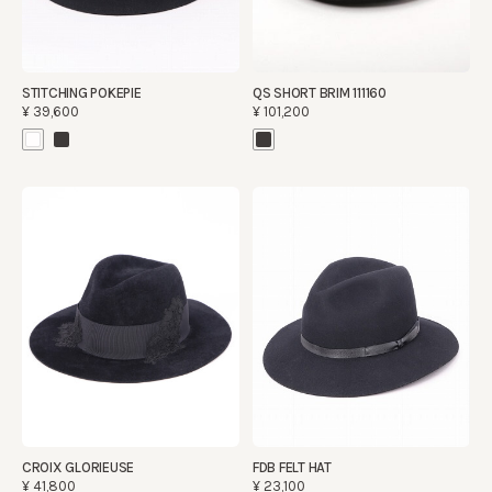
STITCHING POKEPIE
QS SHORT BRIM 111160
¥39,600
¥101,200
CROIX GLORIEUSE
FDB FELT HAT
¥41,800
¥23,100