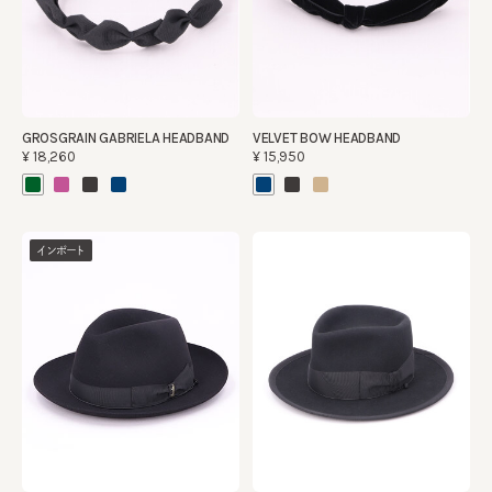
GROSGRAIN GABRIELA HEADBAND
VELVET BOW HEADBAND
¥18,260
¥15,950
インポート