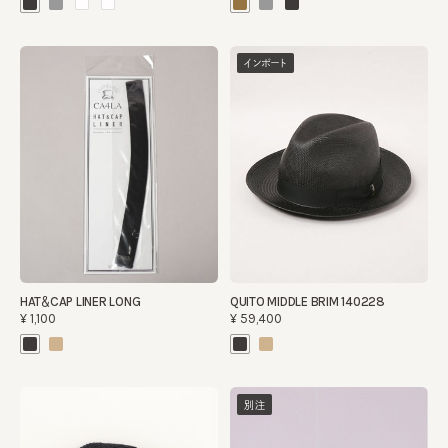
インポート
HAT＆CAP LINER LONG
QUITO MIDDLE BRIM 140228
¥1,100
¥59,400
別注