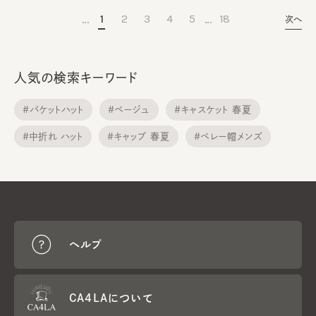
…
…
1
2
3
4
5
18
次へ
人気の検索キーワード
#バケットハット
#ベージュ
#キャスケット 春夏
#中折れ ハット
#キャップ 春夏
#ベレー帽メンズ
#メトロハット
#サンバイザー
#ニット帽子
#ニット帽子 春夏
ヘルプ
CA4LAについて