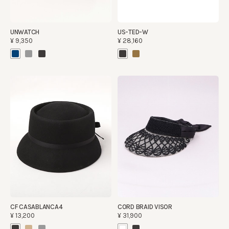
UNWATCH
US-TED-W
¥9,350
¥28,160
CF CASABLANCA4
CORD BRAID VISOR
¥13,200
¥31,900