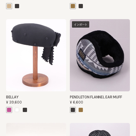
インポート
BELLAY
PENDLETON FLANNEL EAR MUFF
¥39,600
¥6,600