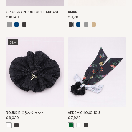
GROSGRAIN LOU LOU HEADBAND
AMAR
¥19,140
¥9,790
別注
ROUND R フリルシュシュ
ARDEM CHOUCHOU
¥9,020
¥7,920