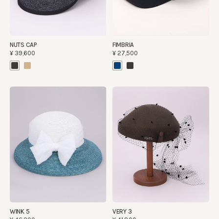
NUTS CAP
FIMBRIA
¥39,600
¥27,500
WINK 5
VERY 3