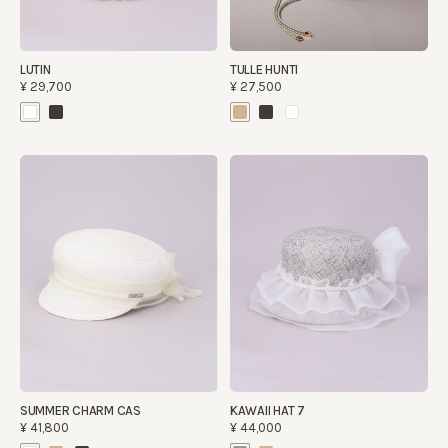
LUTIN
TULLE HUNTI
¥29,700
¥27,500
SUMMER CHARM CAS
KAWAII HAT 7
¥41,800
¥44,000