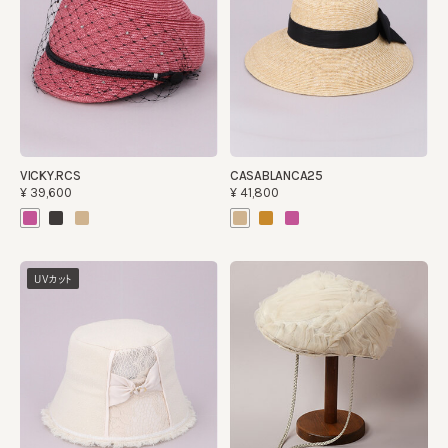
VICKY.RCS
CASABLANCA25
¥39,600
¥41,800
UVカット