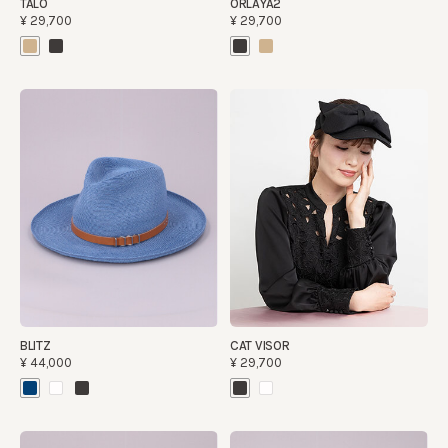
TALO
ORLAYA2
¥29,700
¥29,700
BLITZ
CAT VISOR
¥44,000
¥29,700