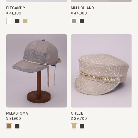
ELEGANTLY
MULHOLLAND
¥41,800
¥44,000
MELASTOMA
GHILLIE
¥31,900
¥29,700