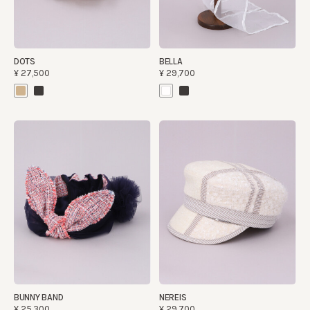
DOTS
BELLA
¥27,500
¥29,700
BUNNY BAND
NEREIS
¥25,300
¥29,700