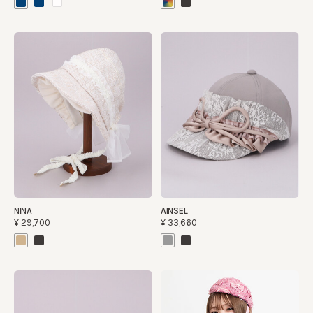
NINA
AINSEL
¥29,700
¥33,660