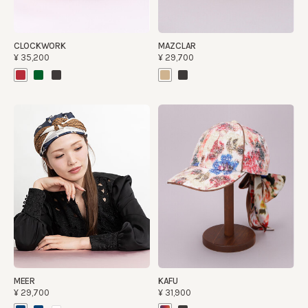
CLOCKWORK
MAZCLAR
¥35,200
¥29,700
MEER
KAFU
¥29,700
¥31,900