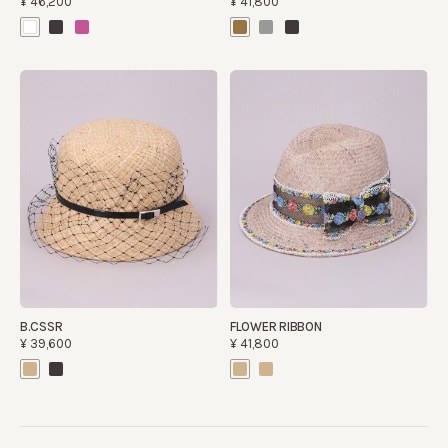
¥46,200
¥41,800
B.CSSR
FLOWER RIBBON
¥39,600
¥41,800