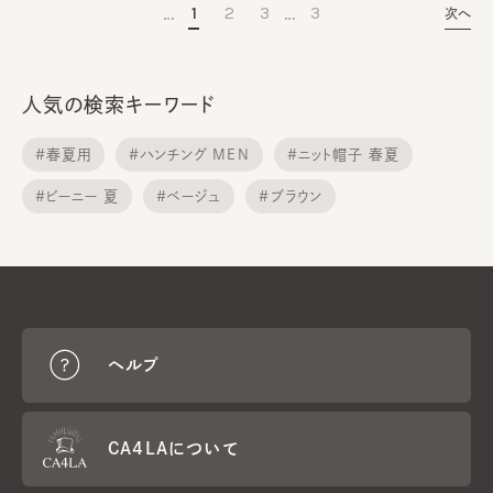
…
…
1
2
3
3
次へ
人気の検索キーワード
#春夏用
#ハンチング MEN
#ニット帽子 春夏
#ビーニー 夏
#ベージュ
#ブラウン
#中折れ ハット
#ベレー帽メンズ
#キャスケット 春夏
#ニットキャップ 春夏用
ヘルプ
CA4LAについて