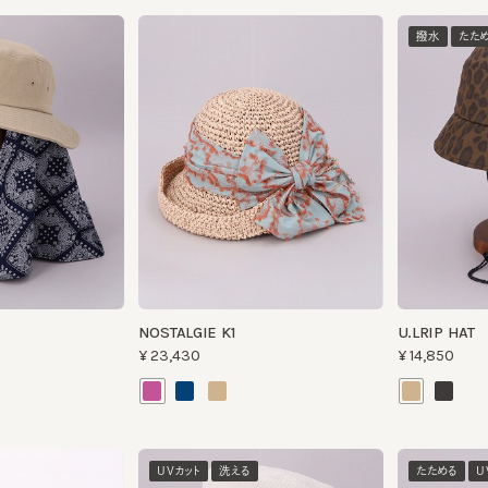
撥水
たためる
NOSTALGIE K1
U.LRIP HAT
¥23,430
¥14,850
UVカット
洗える
たためる
UVカット