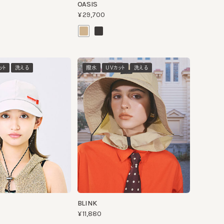
洗える
撥水
UVカット
洗える
BLINK
¥11,880
洗える