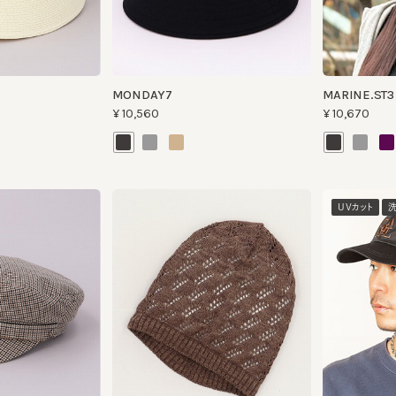
MONDAY7
MARINE.ST3
¥10,560
¥10,670
UVカット
洗える
CROWA KNIT
DAILY LOGO CAP 
¥8,690
¥11,550