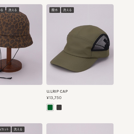
洗える
撥水
洗える
U.LRIP CAP
¥13,750
洗える