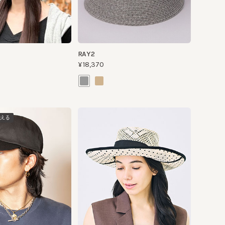
RAY2
¥18,370
3
DOT
¥26,400