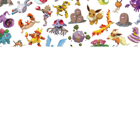
CA4LAによる初のポケモンコレクション
【CA4LA Find POCKET MONSTERS】
7.22(wed) ON SALE
世界中で愛される「ポケットモンスター」を、帽子ブランド