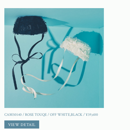
CAM50140 / ROSE TOUQE / OFF WHITE,BLACK / ¥39,600
VIEW DETAIL