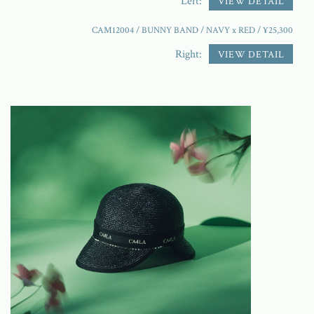
Left:
VIEW DETAIL
CAM12004 / BUNNY BAND / NAVY x RED / ¥25,300
Right:
VIEW DETAIL