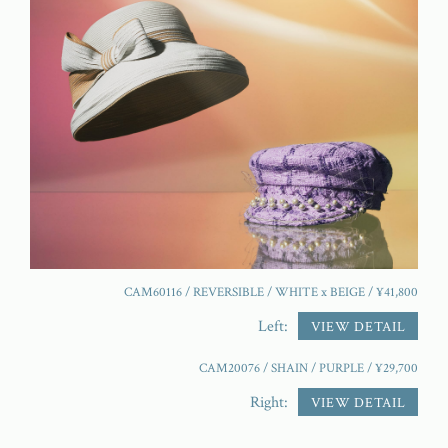
CAM60116 / REVERSIBLE / WHITE x BEIGE / ¥41,800
Left:
VIEW DETAIL
CAM20076 / SHAIN / PURPLE / ¥29,700
Right:
VIEW DETAIL