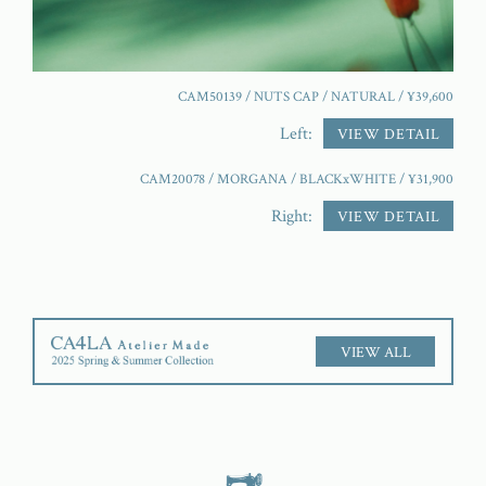
CAM50139 / NUTS CAP / NATURAL / ¥39,600
Left:
VIEW DETAIL
CAM20078 / MORGANA / BLACKxWHITE / ¥31,900
Right:
VIEW DETAIL
VIEW ALL