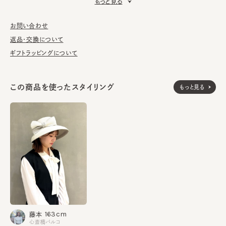
もっと見る
■素材
爽やかな風合いのペーパーブレードを使用。かぶり口の両サイド
はコーム付きで、頭にしっかりフィットし安定感抜群です。
お問い合わせ
返品・交換について
■お手入れ方法
ギフトラッピングについて
洗濯不可。汚れにつきましては、帽子が汚れてしまう前の対策と
して、汗止めのハットライナーのお勧めしております。
この商品を使ったスタイリング
もっと見る
※コーム付き
※サイズ調節スベリ仕様（サイズを小さくする際は、調節テープを
まっすぐ引き出してください。逆向きに引っ張るとスベリを破損する
可能性がございます。）
本体：紙81% ポリエステル19%
素材
飾り部分：紙81% ポリエステル19%
made in JAPAN
生産国
163cm
藤本
心斎橋パルコ