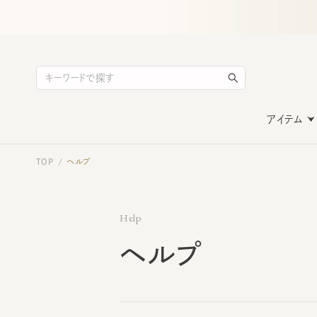
アイテム
TOP
ヘルプ
/
Help
ヘルプ