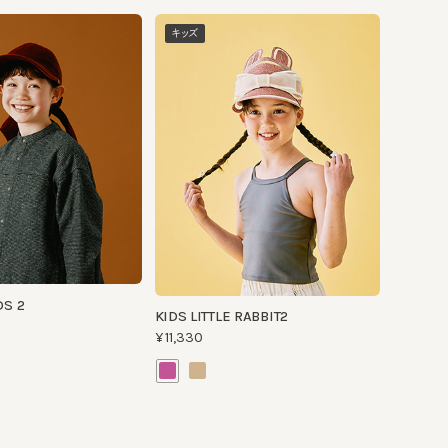
キッズ
KIDS LITTLE RABBIT2
¥11,330