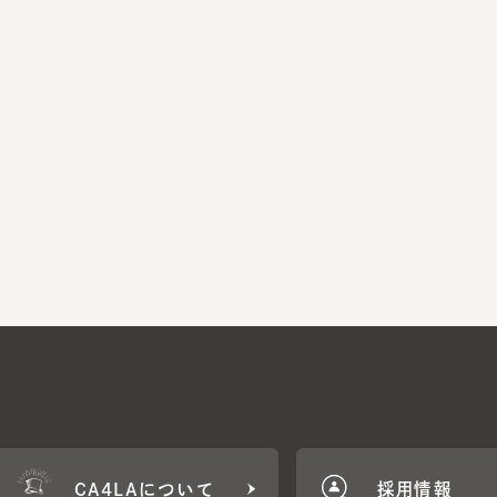
CA4LAについて
採用情報
CA4LA MEMB
に応じた特典をご用意。
CA4LAでのお買いものを