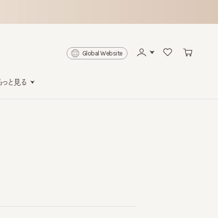
Global Website
と見る