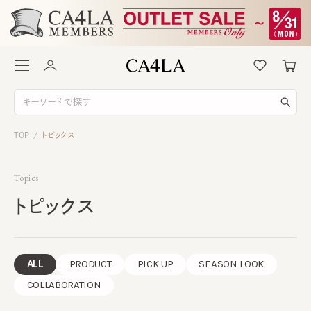
TOP
トピックス
/
Topics
トピックス
ALL
PRODUCT
PICK UP
SEASON LOOK
COLLABORATION