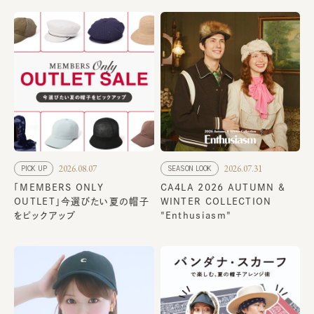
2026.08.07
2026.07.31
PICK UP
SEASON LOOK
「MEMBERS ONLY
CA4LA 2026 AUTUMN &
OUTLET」今選びたい夏の帽子
WINTER COLLECTION
をピックアップ
"Enthusiasm"