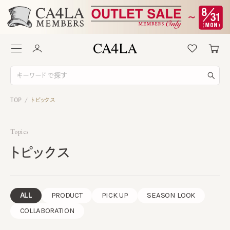
TOP
トピックス
/
Topics
トピックス
ALL
PRODUCT
PICK UP
SEASON LOOK
COLLABORATION