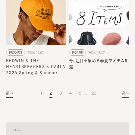
2026.04.02
2026.03.27
PRODUCT
PICK UP
BEDWIN ＆ THE
今、注目を集める春夏アイテム8
HEARTBREAKERS × CA4LA
選
2026 Spring ＆ Summer
…
1
2
3
4
5
23
前へ
次へ
News