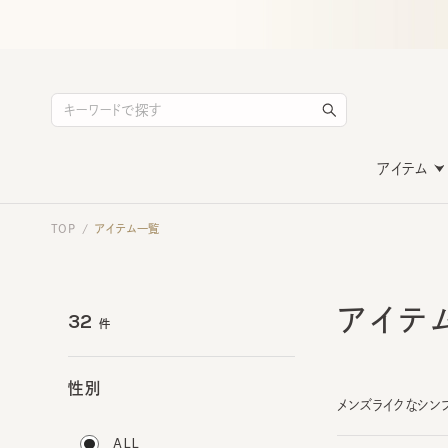
アイテム
TOP
アイテム一覧
/
アイテ
32
件
性別
メンズライクなシンプル
ALL