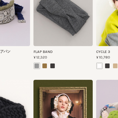
アバン
FLAP BAND
CYCLE 3
¥12,320
¥10,780