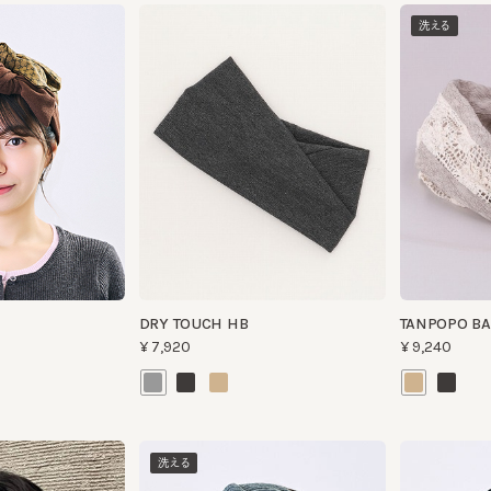
DRY TOUCH HB
TANPOPO BAND
¥7,920
¥9,240
洗える