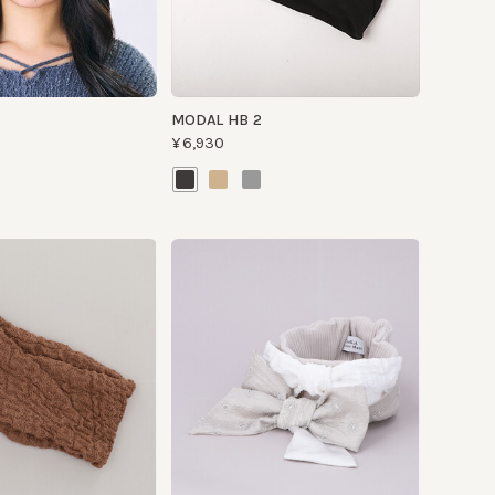
MODAL HB 2
¥6,930
AND
EKA
¥25,300