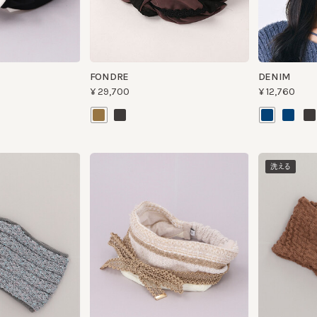
FONDRE
DENIM
¥29,700
¥12,760
洗える
MAZCLAR
SORBET WAVE B
¥29,700
¥8,250