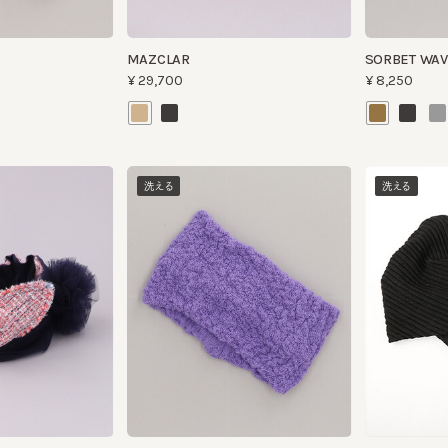
洗える
洗える
WASHED MIXTURE BAND CP 2
PATIO HB7
¥6,160
¥7,920