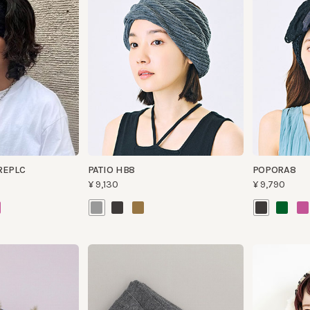
PLC
PATIO HB8
POPORA8
¥9,130
¥9,790