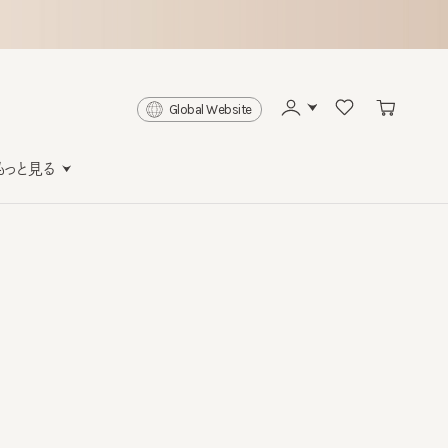
Global Website
と見る