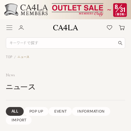
TOP
ニュース
/
News
ニュース
ALL
POP UP
EVENT
INFORMATION
IMPORT