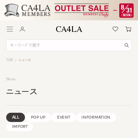
TOP
ニュース
/
News
ニュース
ALL
POP UP
EVENT
INFORMATION
IMPORT