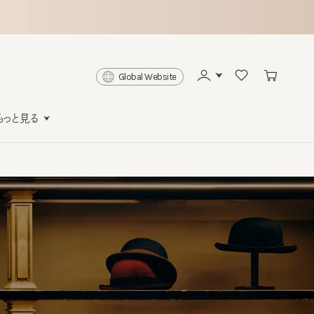
Global Website
と見る