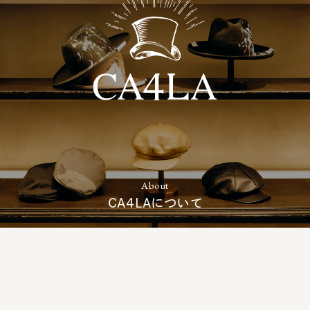
About
CA4LAについて
The Best Hat for Everyone