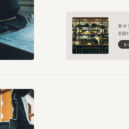
全国4ヶ所に
もっと見
Factory
全国の提携工場
CA4LAの帽子は、福井県越前市に構