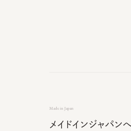
Made in Japan
メイドインジャパンへ
CA4LAにとってのメイドインジャパンとは、
「すべてのひとに、最高の帽子を」お届けする