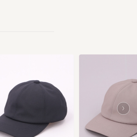
Ne
xt