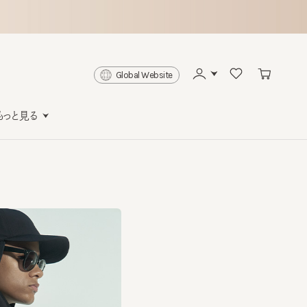
Global Website
と見る