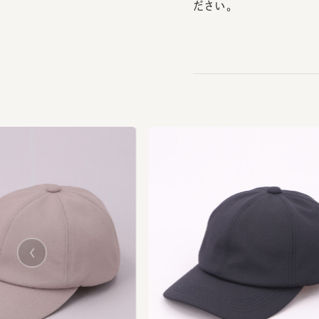
us
vio
Pre