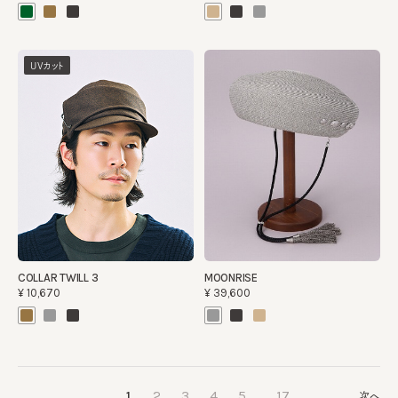
UVカット
COLLAR TWILL 3
MOONRISE
¥10,670
¥39,600
…
…
1
2
3
4
5
17
次へ