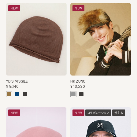
NEW
NEW
YD S MISSILE
HK ZUNO
¥8,140
¥13,530
NEW
NEW
コラボレーション
洗える