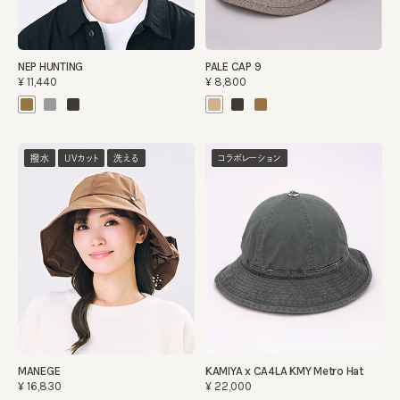
NEP HUNTING
PALE CAP 9
¥11,440
¥8,800
撥水
UVカット
洗える
コラボレーション
MANEGE
KAMIYA x CA4LA KMY Metro Hat
¥16,830
¥22,000