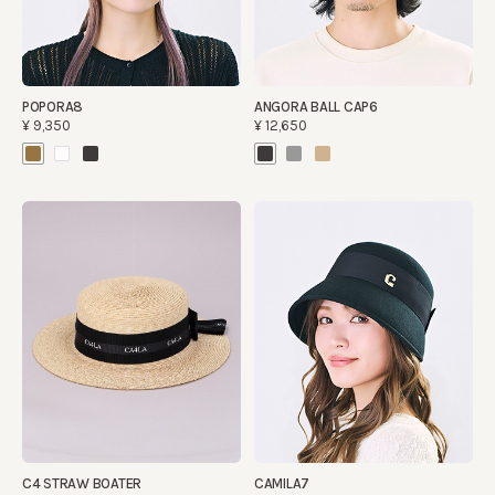
POPORA8
ANGORA BALL CAP6
¥9,350
¥12,650
C4 STRAW BOATER
CAMILA7