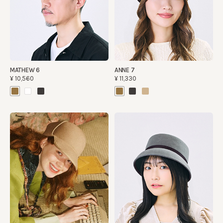
MATHEW 6
ANNE 7
¥10,560
¥11,330