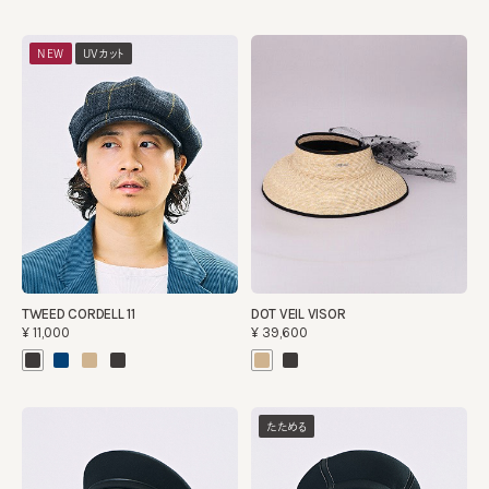
NEW
UVカット
TWEED CORDELL 11
DOT VEIL VISOR
¥11,000
¥39,600
たためる