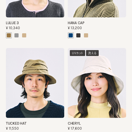
LULUE 3
HANA CAP
¥10,340
¥13,200
UVカット
洗える
TUCKED HAT
CHERYL
¥11,550
¥17,600