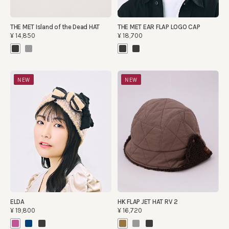
THE MET Island of the Dead HAT
THE MET EAR FLAP LOGO CAP
¥14,850
¥18,700
NEW
NEW
ELDA
HK FLAP JET HAT RV 2
¥19,800
¥16,720