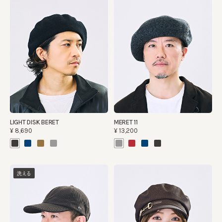
LIGHT DISK BERET
MERET 11
¥8,690
¥13,200
洗える