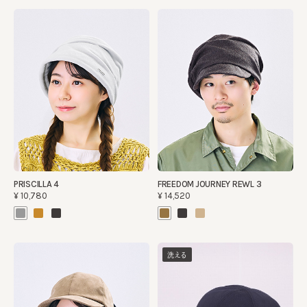
PRISCILLA 4
FREEDOM JOURNEY REWL 3
¥10,780
¥14,520
洗える