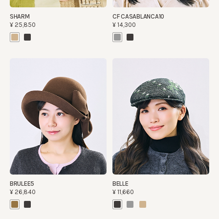
SHARM
CF CASABLANCA10
¥25,850
¥14,300
BRULEE5
BELLE
¥26,840
¥11,660