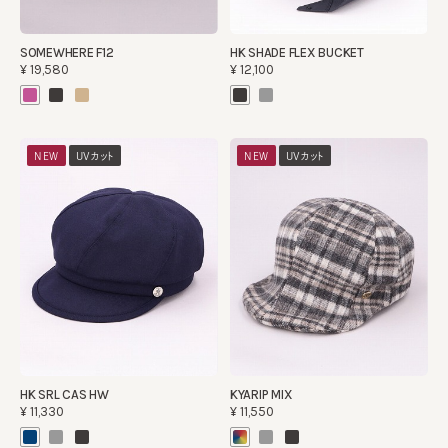
SOMEWHERE F12
HK SHADE FLEX BUCKET
¥19,580
¥12,100
NEW
UVカット
NEW
UVカット
HK SRL CAS HW
KYARIP MIX
¥11,330
¥11,550