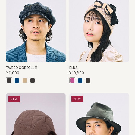
TWEED CORDELL 11
ELDA
¥11,000
¥19,800
NEW
NEW