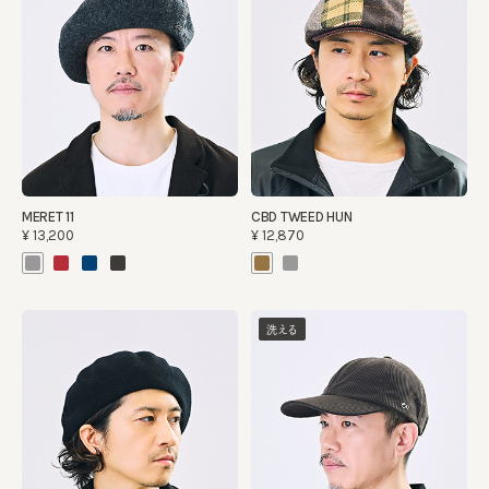
MERET 11
CBD TWEED HUN
¥13,200
¥12,870
洗える