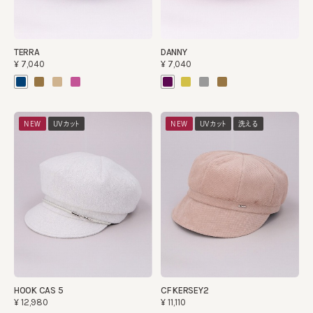
TERRA
DANNY
¥7,040
¥7,040
NEW
UVカット
NEW
UVカット
洗える
HOOK CAS 5
CF KERSEY2
¥12,980
¥11,110