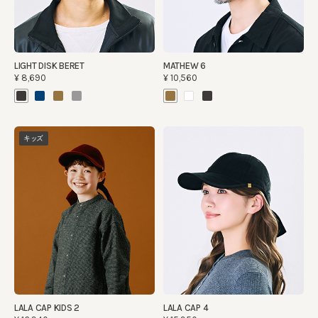
LIGHT DISK BERET
MATHEW 6
¥8,690
¥10,560
キッズ
LALA CAP KIDS 2
LALA CAP 4