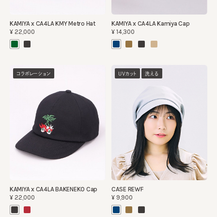
KAMIYA x CA4LA KMY Metro Hat
KAMIYA x CA4LA Kamiya Cap
¥22,000
¥14,300
コラボレーション
UVカット
洗える
KAMIYA x CA4LA BAKENEKO Cap
CASE REWF
¥22,000
¥9,900