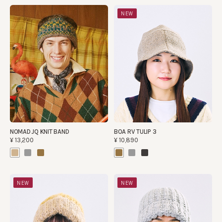
NEW
NOMAD JQ KNIT BAND
BOA RV TULIP 3
¥13,200
¥10,890
NEW
NEW