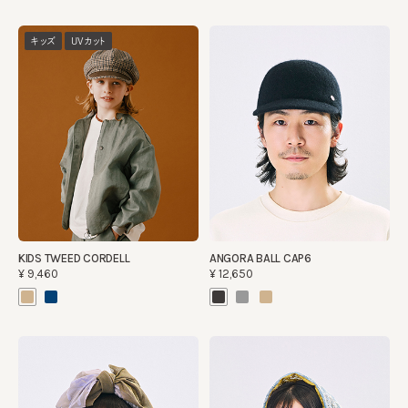
キッズ
UVカット
KIDS TWEED CORDELL
ANGORA BALL CAP6
¥9,460
¥12,650