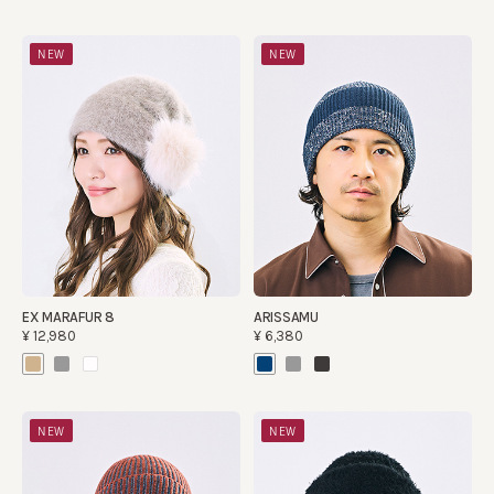
NEW
NEW
EX MARAFUR 8
ARISSAMU
¥12,980
¥6,380
NEW
NEW