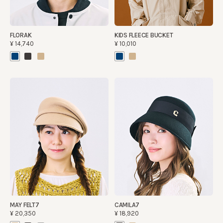
FLORAK
KIDS FLEECE BUCKET
¥14,740
¥10,010
MAY FELT7
CAMILA7
¥20,350
¥18,920