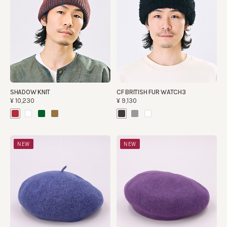
SHADOW KNIT
CF BRITISH FUR WATCH3
¥10,230
¥9,130
NEW
NEW