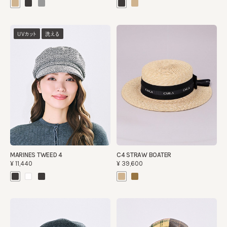
UVカット
洗える
MARINES TWEED 4
C4 STRAW BOATER
¥11,440
¥39,600