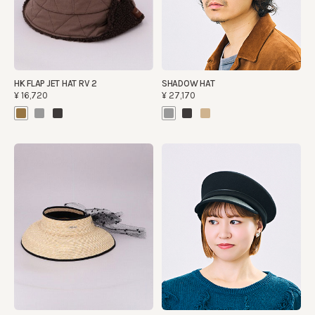
HK FLAP JET HAT RV 2
SHADOW HAT
¥16,720
¥27,170