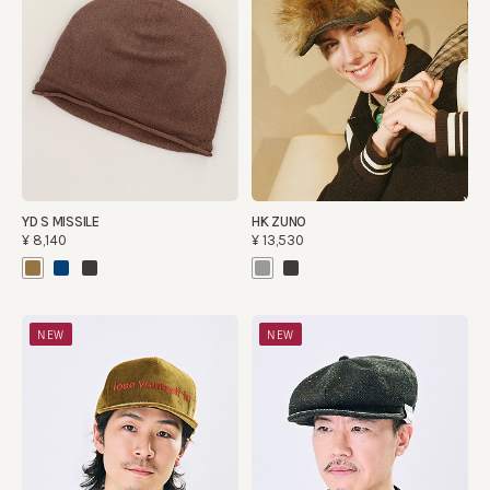
YD S MISSILE
HK ZUNO
¥8,140
¥13,530
NEW
NEW