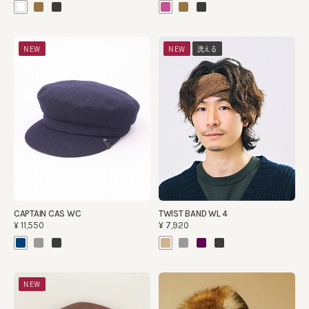
NEW
NEW
洗える
CAPTAIN CAS WC
TWIST BAND WL 4
¥11,550
¥7,920
NEW