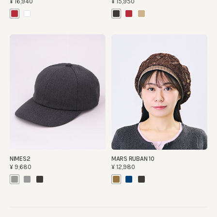
¥16,940
¥15,950
NIMES2
MARS RUBAN 10
¥9,680
¥12,980