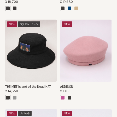
¥18,700
¥12,980
NEW
コラボレーション
NEW
THE MET Island of the Dead HAT
ADDISON
¥14,850
¥19,030
NEW
UVカット
NEW