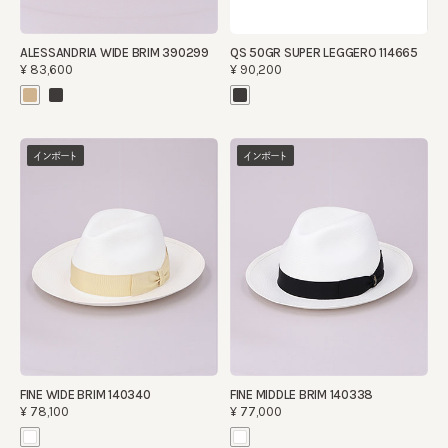
ALESSANDRIA WIDE BRIM 390299
QS 50GR SUPER LEGGERO 114665
¥83,600
¥90,200
インポート
インポート
FINE WIDE BRIM 140340
FINE MIDDLE BRIM 140338
¥78,100
¥77,000