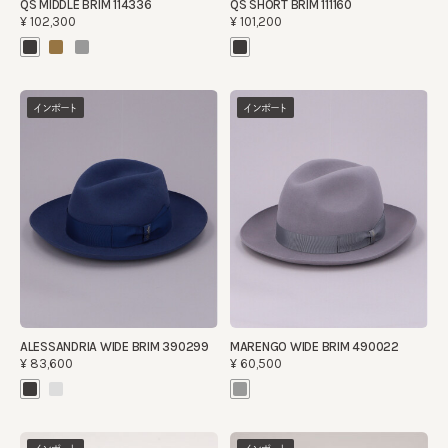
QS MIDDLE BRIM 114336
QS SHORT BRIM 111160
¥102,300
¥101,200
インポート
インポート
ALESSANDRIA WIDE BRIM 390299
MARENGO WIDE BRIM 490022
¥83,600
¥60,500