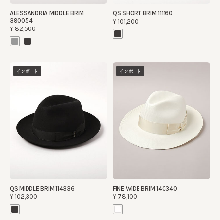
ALESSANDRIA MIDDLE BRIM
QS SHORT BRIM 111160
390054
¥101,200
¥82,500
インポート
インポート
QS MIDDLE BRIM 114336
FINE WIDE BRIM 140340
¥102,300
¥78,100