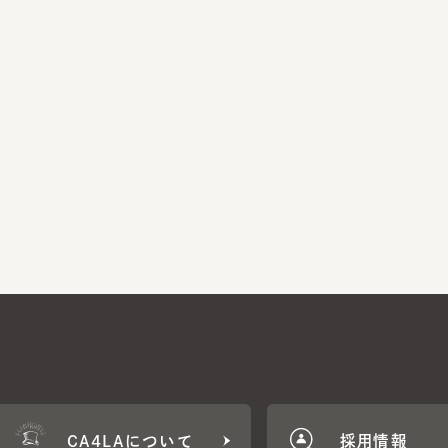
CA4LAについて
採用情報
CA4LA MEMB
に応じた特典をご用意。
CA4LAでのお買いものを