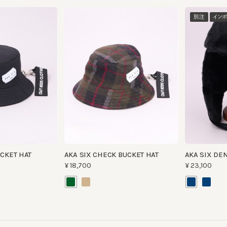
別注
インポート
KET HAT
AKA SIX CHECK BUCKET HAT
AKA SIX DENIM 
¥18,700
¥23,100