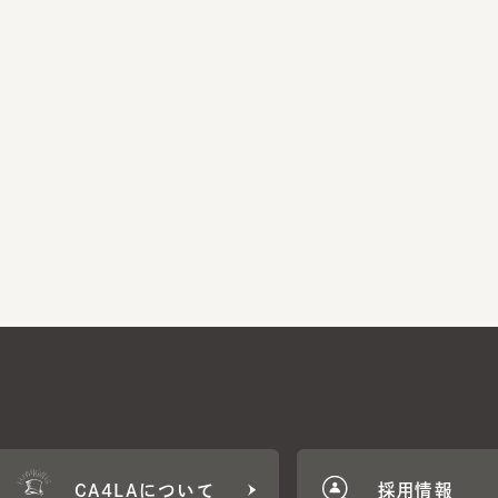
CA4LAについて
採用情報
CA4LA MEMB
に応じた特典をご用意。
CA4LAでのお買いものを