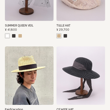
SUMMER QUEEN VEIL
TULLE HAT
¥41,800
¥29,700
PaidVacation
CF WIDE HAT