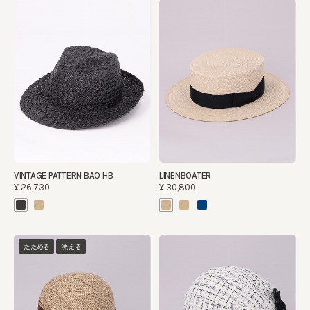
VINTAGE PATTERN BAO HB
LINENBOATER
¥26,730
¥30,800
たためる
洗える