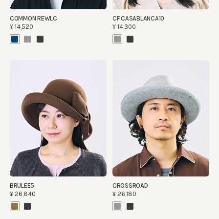
COMMON REWLC
CF CASABLANCA10
¥14,520
¥14,300
BRULEE5
CROSSROAD
¥26,840
¥26,180