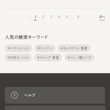
…
…
1
2
3
4
5
8
次へ
人気の検索キーワード
#バケットハット
#ベージュ
#キャスケット 春夏
#中折れ ハット
#キャップ 春夏
#ベレー帽メンズ
#メトロハット
#サンバイザー
#ニット帽子
#ニット帽子 春夏
ヘルプ