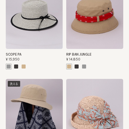
SCOPE PA
RIP BAN JUNGLE
¥15,950
¥14,850
洗える