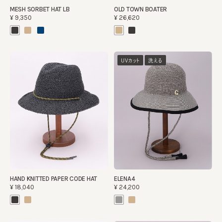
MESH SORBET HAT LB
OLD TOWN BOATER
¥9,350
¥26,620
UVカット
洗える
HAND KNITTED PAPER CODE HAT
ELENA4
¥18,040
¥24,200