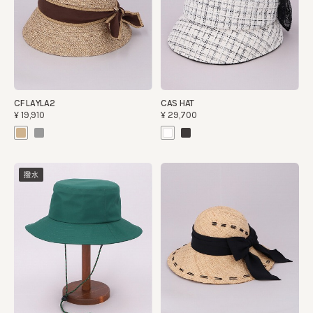
CF LAYLA2
CAS HAT
¥19,910
¥29,700
撥水