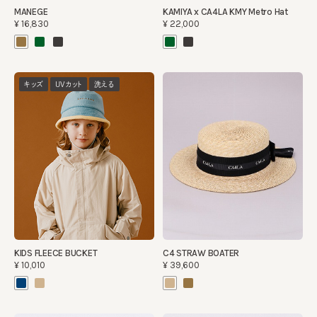
MANEGE
KAMIYA x CA4LA KMY Metro Hat
¥16,830
¥22,000
キッズ
UVカット
洗える
KIDS FLEECE BUCKET
C4 STRAW BOATER
¥10,010
¥39,600