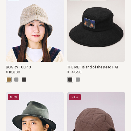
BOA RV TULIP 3
THE MET Island of the Dead HAT
¥10,890
¥14,850
NEW
NEW