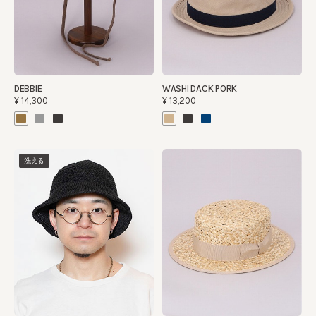
DEBBIE
WASHI DACK PORK
¥14,300
¥13,200
洗える