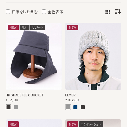
在庫なしを含む
全色表示
NEW
撥水
UVカット
NEW
HK SHADE FLEX BUCKET
ELMER
¥12,100
¥10,230
NEW
NEW
コラボレーション