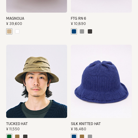
MAGNOLIA
FTG RN 6
¥39,600
¥10,890
TUCKED HAT
SILK KNITTED HAT
¥11,550
¥18,480