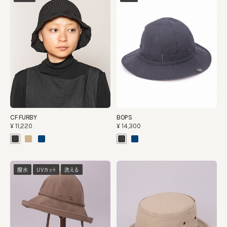
CF FURBY
BOPS
¥11,220
¥14,300
撥水
UVカット
洗える