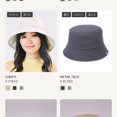
UVカット
洗える
撥水
UVカット
洗える
CHERYL
HK PAIL TECH
¥17,600
¥10,780