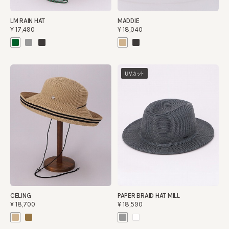
LM RAIN HAT
MADDIE
¥17,490
¥18,040
UVカット
CELING
PAPER BRAID HAT MILL
¥18,700
¥18,590