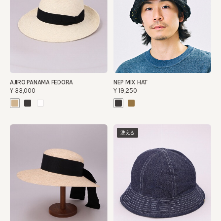
AJIRO PANAMA FEDORA
NEP MIX HAT
¥33,000
¥19,250
洗える