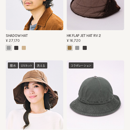
SHADOW HAT
HK FLAP JET HAT RV 2
¥27,170
¥16,720
撥水
UVカット
洗える
コラボレーション