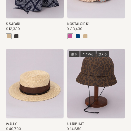
S SAFARI
NOSTALGIE K1
¥12,320
¥23,430
撥水
たためる
洗える
WALLY
U.LRIP HAT
¥40,700
¥14,850