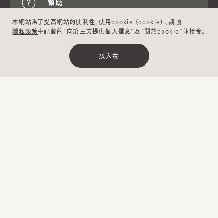
幫助
本網站為了提高網站的便利性，使用cookie (cookie) 。請讀
隱私政策
中記載的“向第三方提供個人信息”及“關於cookie”並接受。
關於CA4LA
接入物
Japan
電子雜誌
聯係我們
Website
登錄
CA4LA MEMBERS
積分服務和會員等級
有特別優惠。
使用條款
成員條款
UGC指南
公司簡介
私隱政策