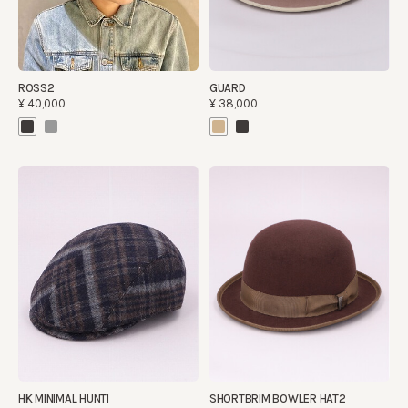
ROSS2
GUARD
¥40,000
¥38,000
HK MINIMAL HUNTI
SHORTBRIM BOWLER HAT2