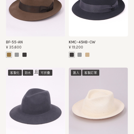
BF-55-AN
KMC-45HB-CW
¥35,600
¥19,200
且
客製化
防水
可折疊
匯入
客製訂單