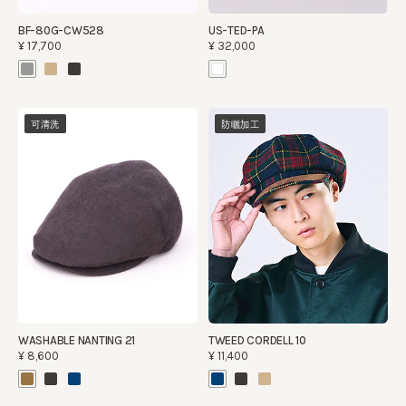
BF-80G-CW528
US-TED-PA
¥17,700
¥32,000
可清洗
防曬加工
WASHABLE NANTING 21
TWEED CORDELL 10
¥8,600
¥11,400