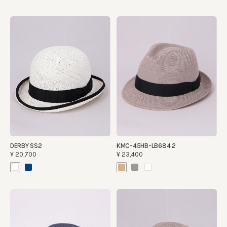
DERBY SS2
KMC-45HB-LB684 2
¥20,700
¥23,400