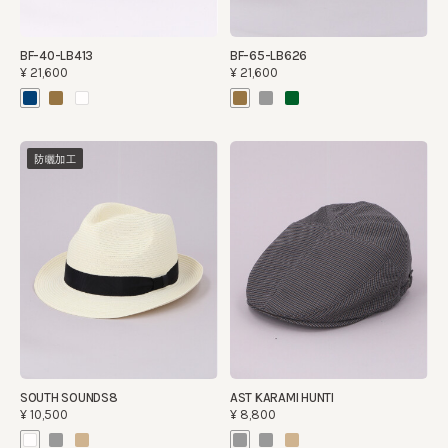
BF-40-LB413
BF-65-LB626
¥21,600
¥21,600
防曬加工
SOUTH SOUNDS8
AST KARAMI HUNTI
¥10,500
¥8,800