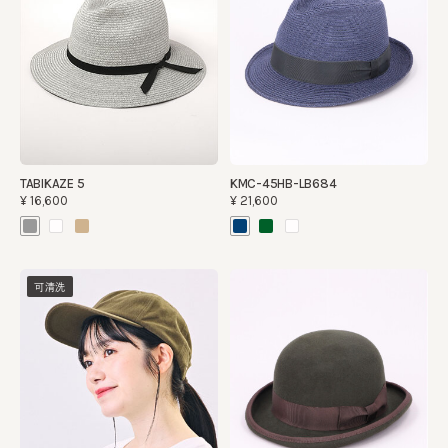
TABIKAZE 5
KMC-45HB-LB684
¥16,600
¥21,600
可清洗