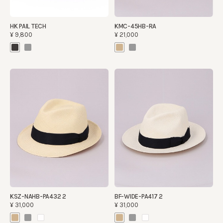
HK PAIL TECH
KMC-45HB-RA
¥9,800
¥21,000
KSZ-NAHB-PA432 2
BF-WIDE-PA417 2
¥31,000
¥31,000