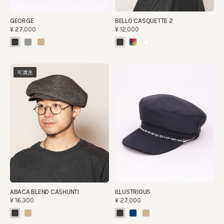
GEORGE
BELLO CASQUETTE 2
¥27,000
¥12,000
可清洗
ABACA BLEND CASHUNTI
ILLUSTRIOUS
¥16,300
¥27,000