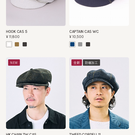
HOOK CAS 5
CAPTAIN CAS WC
¥11,800
¥10,500
NEW
全新
防曬加工
HK CHAIN TW CAS
TWEED CORDELL 11