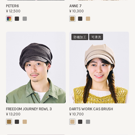
PETER6
ANNE 7
¥12,500
¥10,300
防曬加工
可清洗
FREEDOM JOURNEY REWL 3
DARTS WORK CAS BRUSH
¥13,200
¥10,700