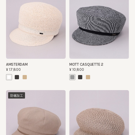
AMSTERDAM
MOTT CASQUETTE 2
¥17,800
¥10,800
防曬加工