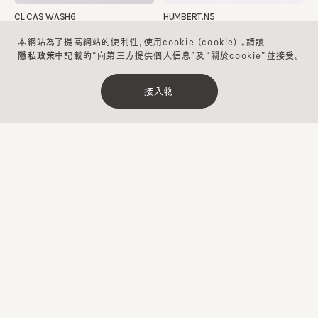
CL CAS WASH6
HUMBERT.N5
¥13,700
¥16,500
本網站為了提高網站的便利性，使用cookie (cookie) 。請讀
隱私政策
中記載的“向第三方提供個人信息”及“關於cookie”並接受。
防曬加工
可清洗
可清洗
接入物
清除
縮小範圍
ELMA
ORB CAS REPL 3
¥10,100
¥7,400