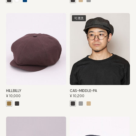
可清洗
HILLBILLY
CAS-MIDDLE-PA
¥10,000
¥10,200