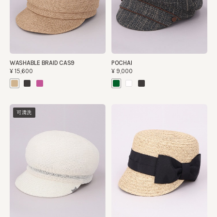
WASHABLE BRAID CAS9
POCHAI
¥15,600
¥9,000
可清洗