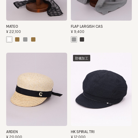
MATEO
FLAP LARGISH CAS
¥22,100
¥9,400
防曬加工
ARDEN
HK SPIRAL TRI
¥20,000
¥12,000