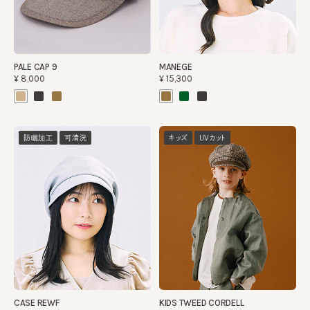
PALE CAP 9
MANEGE
¥8,000
¥15,300
防曬加工
可清洗
キッズ
UVカット
CASE REWF
KIDS TWEED CORDELL