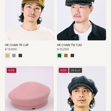
HK CHAIN TR CAP
HK CHAIN TW CAS
¥13,000
¥15,200
NEW
NEW
UVカット