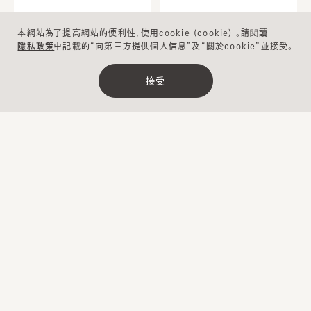
本網站為了提高網站的便利性，使用cookie (cookie) 。請閱讀
隱私政策
中記載的“向第三方提供個人信息”及“關於cookie”並接受。
防曬加工
可清洗
可清洗
接受
清除
絞り込み
DARTS WORK CAS BRUSH
DAILY CA CAP 4
¥10,700
¥11,500
…
1
2
3
4
5
17
下一步