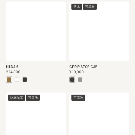
FREEDOM JOURNEY REWL 3
CROSSROAD
¥13,200
¥23,800
防水
可清洗
CF RIP STOP CAP
¥10,000
HILDA 6
¥14,200