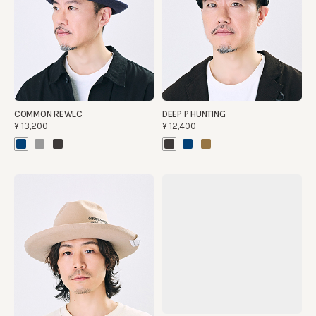
COMMON REWLC
DEEP P HUNTING
¥13,200
¥12,400