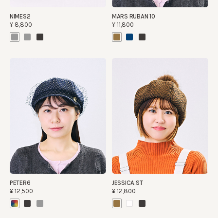
NIMES2
MARS RUBAN 10
¥8,800
¥11,800
PETER6
JESSICA.ST
¥12,500
¥12,800