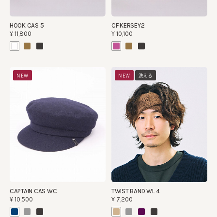
HOOK CAS 5
CF KERSEY2
¥11,800
¥10,100
NEW
NEW
洗える
CAPTAIN CAS WC
TWIST BAND WL 4
¥10,500
¥7,200