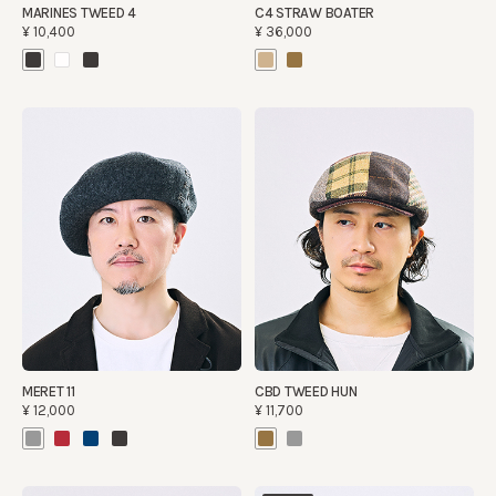
MARINES TWEED 4
C4 STRAW BOATER
¥10,400
¥36,000
MERET 11
CBD TWEED HUN
¥12,000
¥11,700