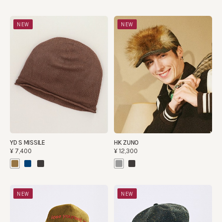
NEW
NEW
YD S MISSILE
HK ZUNO
¥7,400
¥12,300
NEW
NEW