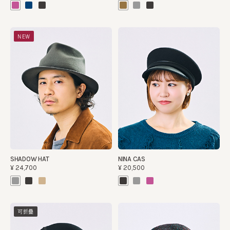
NEW
SHADOW HAT
NINA CAS
¥24,700
¥20,500
可折疊