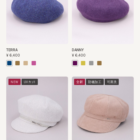
TERRA
DANNY
¥6,400
¥6,400
NEW
UVカット
全新
防曬加工
可清洗