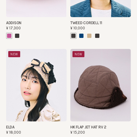
ADDISON
TWEED CORDELL 11
¥17,300
¥10,000
NEW
NEW
ELDA
HK FLAP JET HAT RV 2
¥18,000
¥15,200