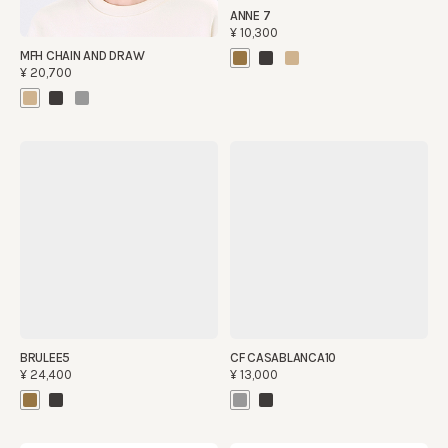
MFH CHAIN AND DRAW
ANNE 7
¥20,700
¥10,300
BRULEE5
CF CASABLANCA10
¥24,400
¥13,000