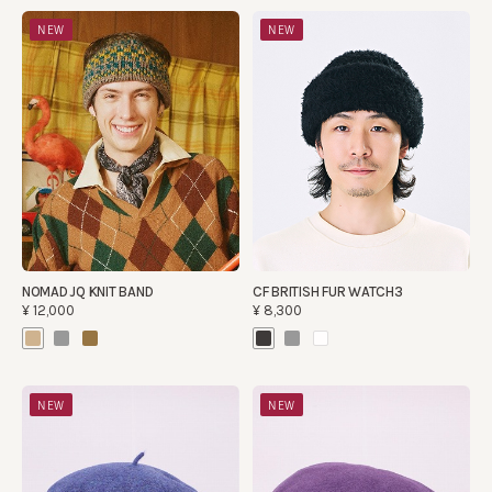
NEW
NEW
NOMAD JQ KNIT BAND
CF BRITISH FUR WATCH3
¥12,000
¥8,300
NEW
NEW