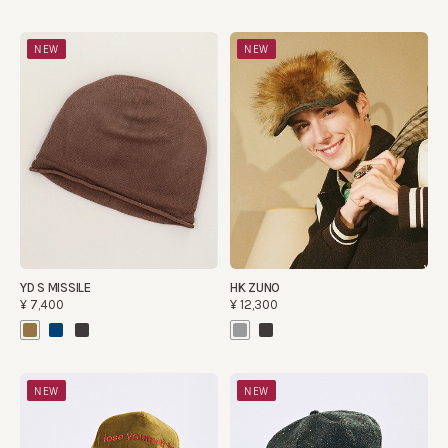
NEW
NEW
YD S MISSILE
HK ZUNO
¥7,400
¥12,300
NEW
NEW