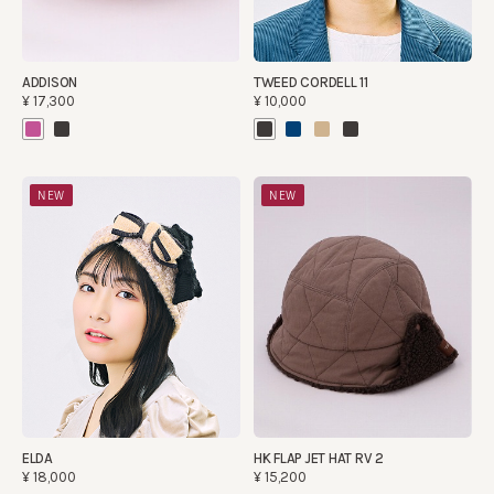
ADDISON
TWEED CORDELL 11
¥17,300
¥10,000
NEW
NEW
ELDA
HK FLAP JET HAT RV 2
¥18,000
¥15,200