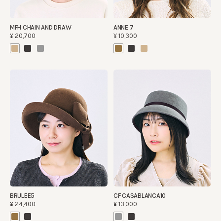
MFH CHAIN AND DRAW
ANNE 7
¥20,700
¥10,300
BRULEE5
CF CASABLANCA10
¥24,400
¥13,000