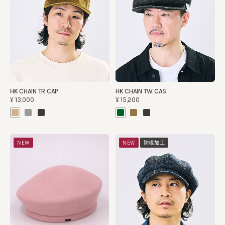
HK CHAIN TR CAP
HK CHAIN TW CAS
¥13,000
¥15,200
NEW
NEW
防晒加工