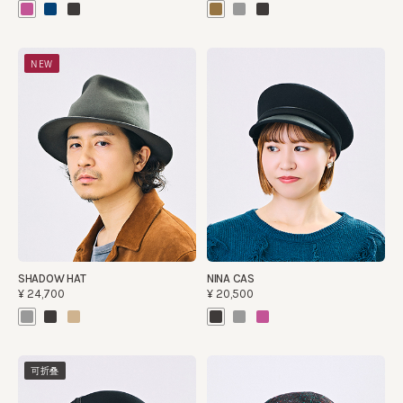
NEW
SHADOW HAT
NINA CAS
¥24,700
¥20,500
可折叠