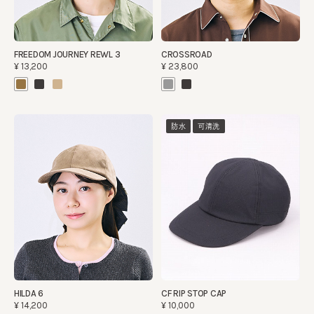
FREEDOM JOURNEY REWL 3
CROSSROAD
¥13,200
¥23,800
防水
可清洗
HILDA 6
CF RIP STOP CAP
¥14,200
¥10,000