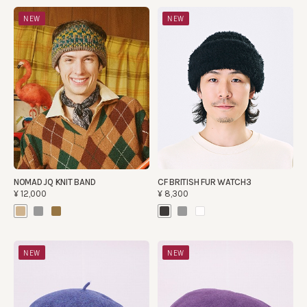
NEW
NEW
NOMAD JQ KNIT BAND
CF BRITISH FUR WATCH3
¥12,000
¥8,300
NEW
NEW