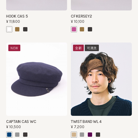
HOOK CAS 5
CF KERSEY2
¥11,800
¥10,100
NEW
全新
可清洗
CAPTAIN CAS WC
TWIST BAND WL 4
¥10,500
¥7,200