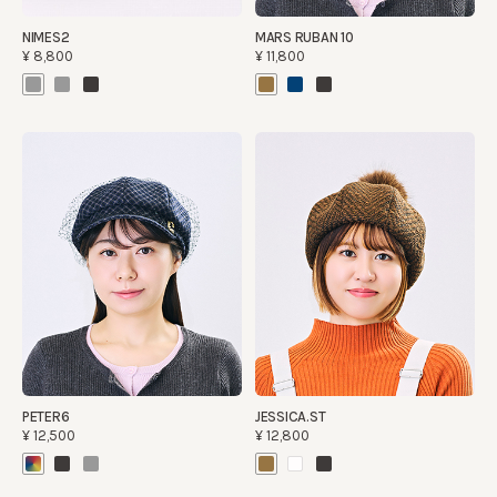
NIMES2
MARS RUBAN 10
¥8,800
¥11,800
PETER6
JESSICA.ST
¥12,500
¥12,800