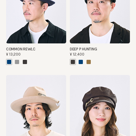
COMMON REWLC
DEEP P HUNTING
¥13,200
¥12,400