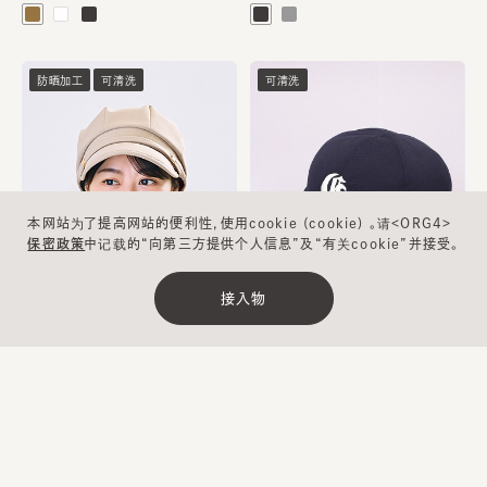
防晒加工
可清洗
可清洗
本网站为了提高网站的便利性，使用cookie (cookie) 。请<ORG4>
保密政策
中记载的“向第三方提供个人信息”及“有关cookie”并接受。
接入物
清除
缩小范围
DARTS WORK CAS BRUSH
DAILY CA CAP 4
¥10,700
¥11,500
…
1
2
3
4
5
17
下一步