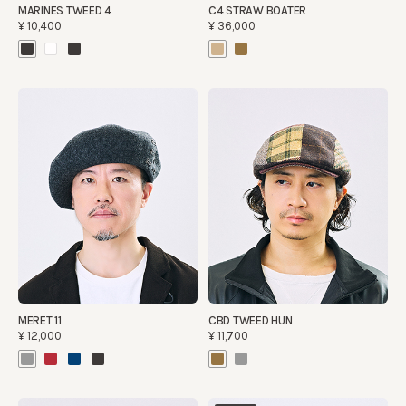
MARINES TWEED 4
C4 STRAW BOATER
¥10,400
¥36,000
MERET 11
CBD TWEED HUN
¥12,000
¥11,700