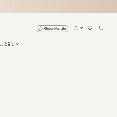
Global Website
と見る