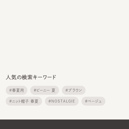
人気の検索キーワード
#春夏用
#ビーニー 夏
#ブラウン
#ニット帽子 春夏
#NOSTALGIE
#ベージュ
#日焼け帽子
#カンカン帽 麦わら帽子
#HILDA
#ハンチング MEN