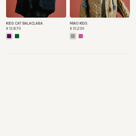
KIDS CAT BALACLABA
MIAO KIDS
¥12,870
¥10,230