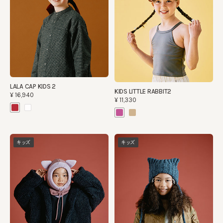
LALA CAP KIDS 2
KIDS LITTLE RABBIT2
¥16,940
¥11,330
キッズ
キッズ