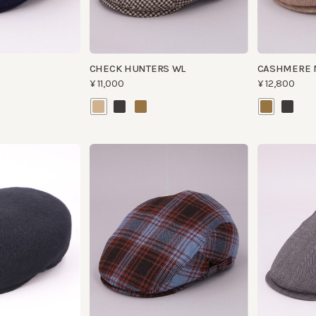
CHECK HUNTERS WL
CASHMERE MIX
¥11,000
¥12,800
CHECK TWEED HUNTING
MAKE HUNTI MI
¥12,000
¥9,400