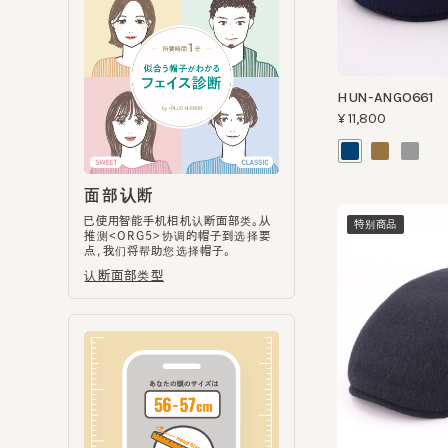
HUN-ANGO661
¥11,800
面部认断
已使用智能手机相机认断面部类。从
特别商品
推测<ORG5>协调的帽子到选择要
点，我们将帮助您选择帽子。
认断面部类型
HUN-BASQ821
¥10,900
磁头尺寸量