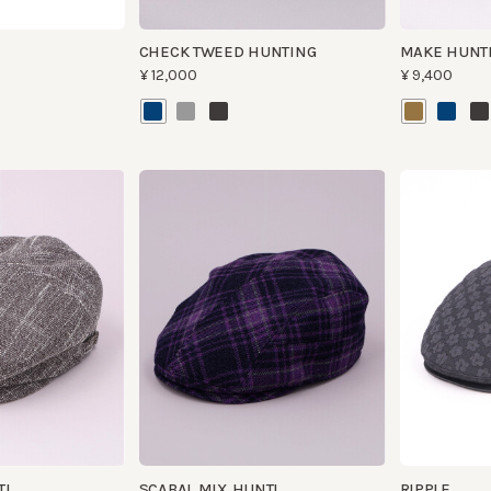
SCABAL MIX HUNTI
RIPPLE
¥14,200
¥8,900