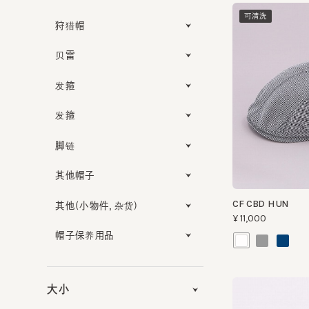
狩猎帽
贝雷
发箍
发箍
脚链
其他帽子
CF CBD HUN
其他(小物件，杂货)
¥11,000
帽子保养用品
大小
功能