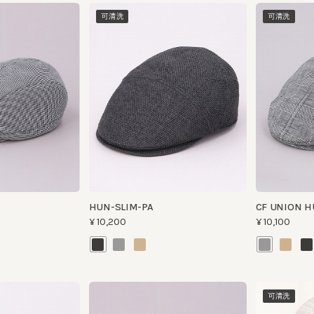
HUN-SLIM-PA
CF UNION HUNT
¥10,200
¥10,100
可清洗