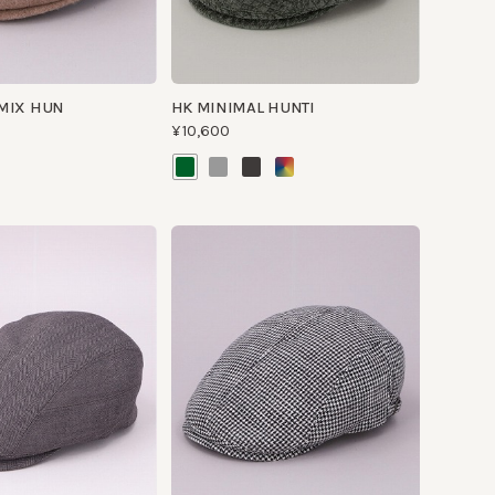
 HUN
HK MINIMAL HUNTI
¥10,600
X
CHECK HUNTERS
¥10,600