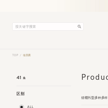
TOP
项目表
/
Product
41
条
区别
猎帽外型多种多样，
ALL