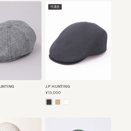
ING
J.P HUNTING
¥13,000