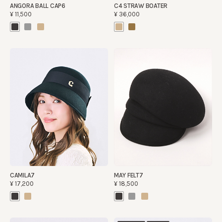
ANGORA BALL CAP6
C4 STRAW BOATER
¥11,500
¥36,000
CAMILA7
MAY FELT7
¥17,200
¥18,500