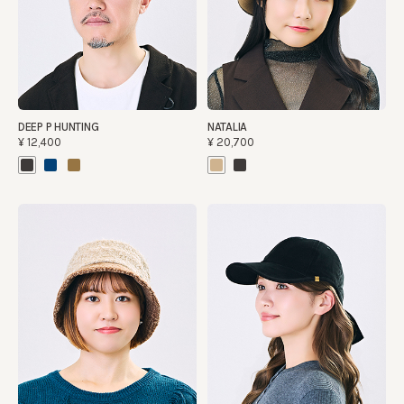
DEEP P HUNTING
NATALIA
¥12,400
¥20,700