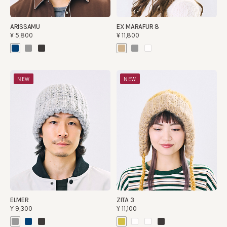
ARISSAMU
EX MARAFUR 8
¥5,800
¥11,800
NEW
NEW
ELMER
ZITA 3
¥9,300
¥11,100