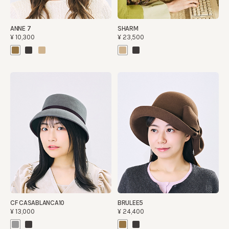
ANNE 7
SHARM
¥10,300
¥23,500
CF CASABLANCA10
BRULEE5
¥13,000
¥24,400