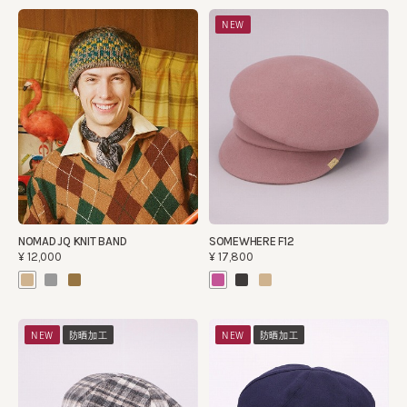
NEW
NOMAD JQ KNIT BAND
SOMEWHERE F12
¥12,000
¥17,800
NEW
防晒加工
NEW
防晒加工