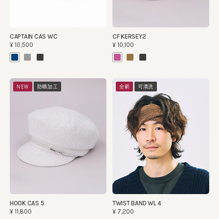
CAPTAIN CAS WC
CF KERSEY2
¥10,500
¥10,100
NEW
防晒加工
全新
可清洗
HOOK CAS 5
TWIST BAND WL 4
¥11,800
¥7,200