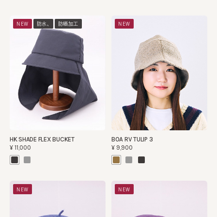
NEW
防水、
防晒加工
NEW
HK SHADE FLEX BUCKET
BOA RV TULIP 3
¥11,000
¥9,900
NEW
NEW