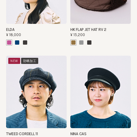
ELDA
HK FLAP JET HAT RV 2
¥18,000
¥15,200
NEW
防晒加工
TWEED CORDELL 11
NINA CAS