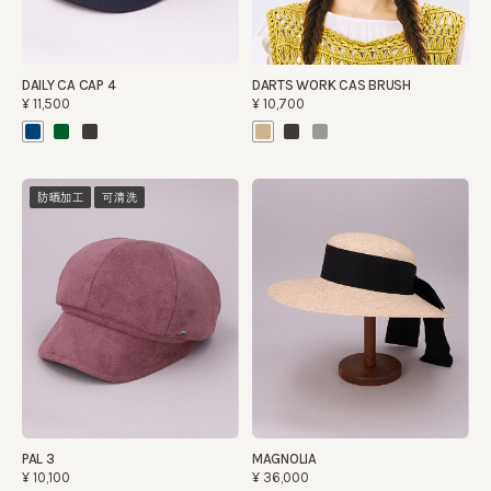
DAILY CA CAP 4
DARTS WORK CAS BRUSH
¥11,500
¥10,700
防晒加工
可清洗
PAL 3
MAGNOLIA
¥10,100
¥36,000