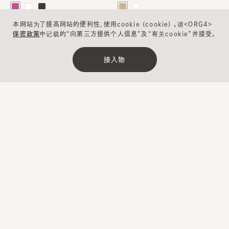
本网站为了提高网站的便利性，使用cookie (cookie) 。请<ORG4>
保密政策
中记载的“向第三方提供个人信息”及“有关cookie”并接受。
可清洗
接入物
清除
缩小范围
FTG RN 6
CHARI 6
¥9,900
¥10,700
…
…
1
2
3
4
5
14
下一步