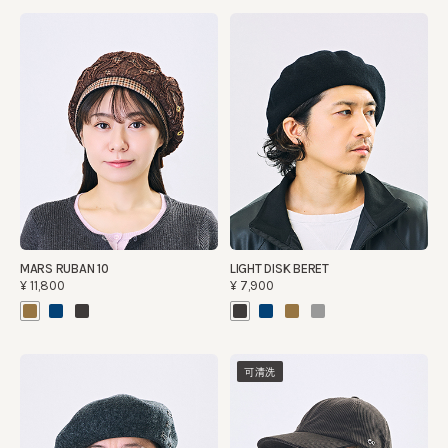
MARS RUBAN 10
LIGHT DISK BERET
¥11,800
¥7,900
可清洗