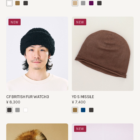
NEW
NEW
CF BRITISH FUR WATCH3
YD S MISSILE
¥8,300
¥7,400
NEW