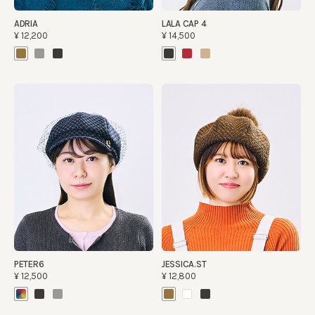
ADRIA
LALA CAP 4
¥12,200
¥14,500
PETER6
JESSICA.ST
¥12,500
¥12,800