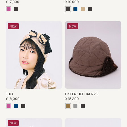
¥17,300
¥10,000
NEW
NEW
ELDA
HK FLAP JET HAT RV 2
¥18,000
¥15,200
NEW