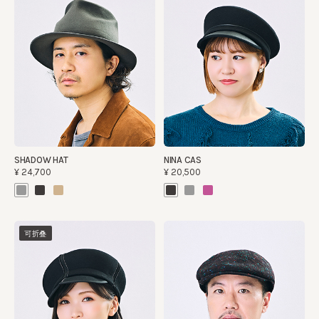
SHADOW HAT
NINA CAS
¥24,700
¥20,500
可折叠