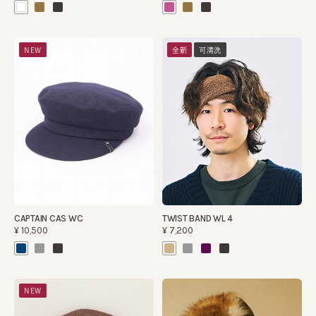
NEW
全新
可清洗
CAPTAIN CAS WC
TWIST BAND WL 4
¥10,500
¥7,200
NEW