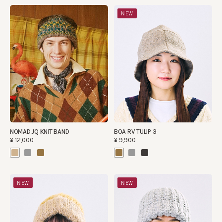
NEW
NOMAD JQ KNIT BAND
BOA RV TULIP 3
¥12,000
¥9,900
NEW
NEW