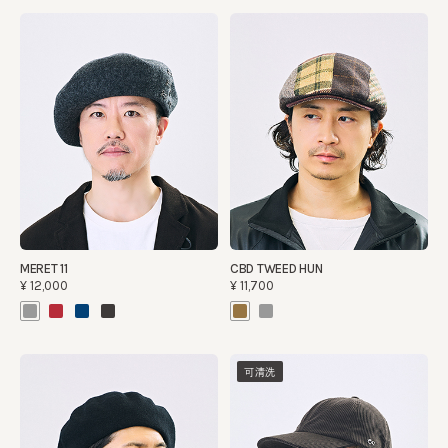
MERET 11
CBD TWEED HUN
¥12,000
¥11,700
可清洗