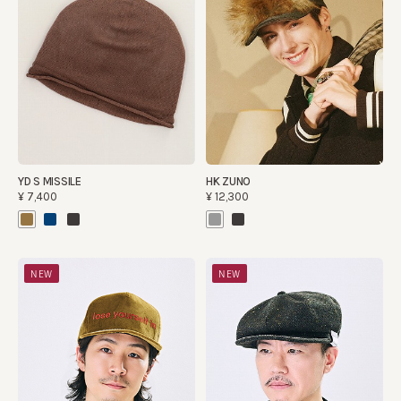
YD S MISSILE
HK ZUNO
¥7,400
¥12,300
NEW
NEW