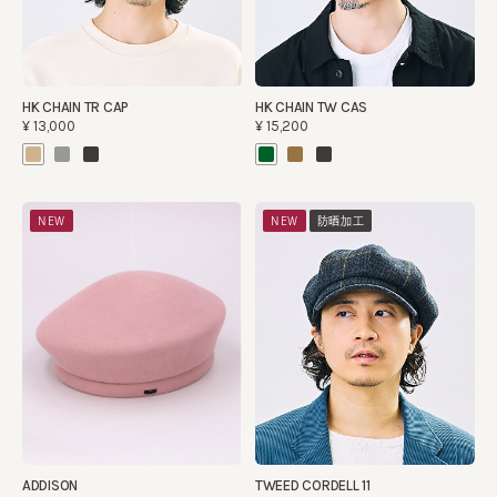
HK CHAIN TR CAP
HK CHAIN TW CAS
¥13,000
¥15,200
NEW
NEW
防晒加工
ADDISON
TWEED CORDELL 11