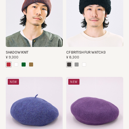
SHADOW KNIT
CF BRITISH FUR WATCH3
¥9,300
¥8,300
NEW
NEW