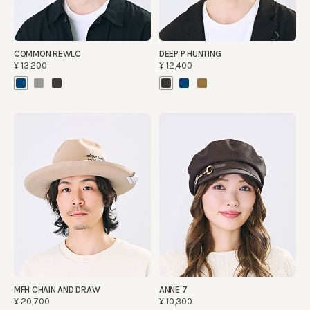
COMMON REWLC
DEEP P HUNTING
¥13,200
¥12,400
MFH CHAIN AND DRAW
ANNE 7
¥20,700
¥10,300