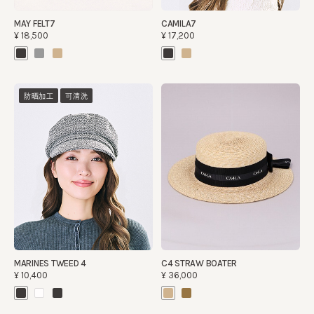
MAY FELT7
CAMILA7
¥18,500
¥17,200
防晒加工
可清洗
MARINES TWEED 4
C4 STRAW BOATER
¥10,400
¥36,000