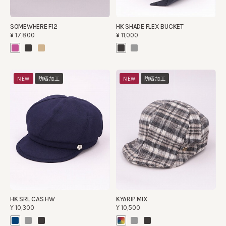
SOMEWHERE F12
HK SHADE FLEX BUCKET
¥17,800
¥11,000
NEW
防晒加工
NEW
防晒加工
HK SRL CAS HW
KYARIP MIX
¥10,300
¥10,500