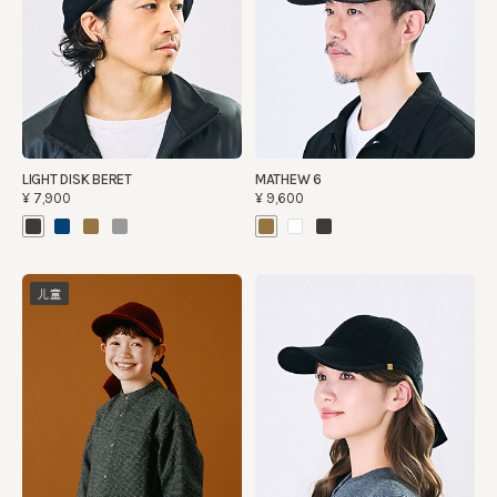
LIGHT DISK BERET
MATHEW 6
¥7,900
¥9,600
儿童