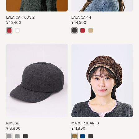
LALA CAP KIDS 2
LALA CAP 4
¥15,400
¥14,500
NIMES2
MARS RUBAN 10
¥8,800
¥11,800