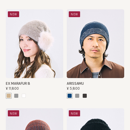
NEW
NEW
EX MARAFUR 8
ARISSAMU
¥11,800
¥5,800
NEW
NEW