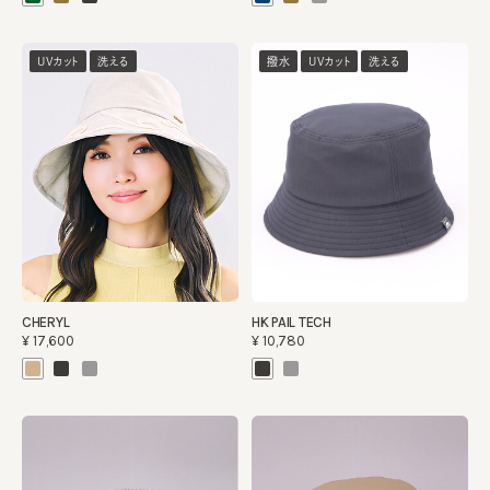
UVカット
洗える
撥水
UVカット
洗える
CHERYL
HK PAIL TECH
¥17,600
¥10,780