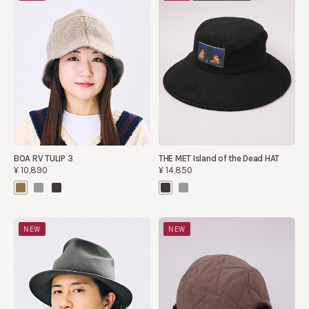
BOA RV TULIP 3
THE MET Island of the Dead HAT
¥10,890
¥14,850
NEW
NEW