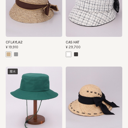
CF LAYLA2
CAS HAT
¥19,910
¥29,700
撥水