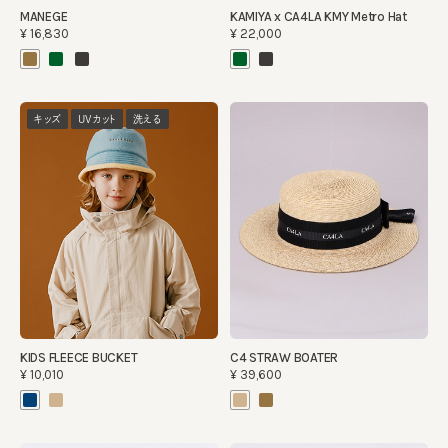
MANEGE
KAMIYA x CA4LA KMY Metro Hat
¥16,830
¥22,000
キッズ
UVカット
洗える
KIDS FLEECE BUCKET
C4 STRAW BOATER
¥10,010
¥39,600