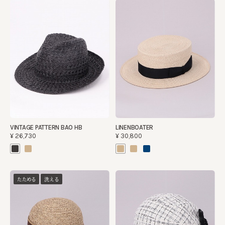
VINTAGE PATTERN BAO HB
LINENBOATER
¥26,730
¥30,800
たためる
洗える