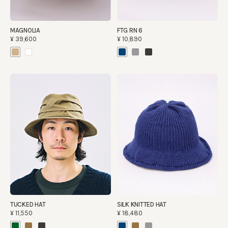
MAGNOLIA
FTG RN 6
¥39,600
¥10,890
TUCKED HAT
SILK KNITTED HAT
¥11,550
¥18,480