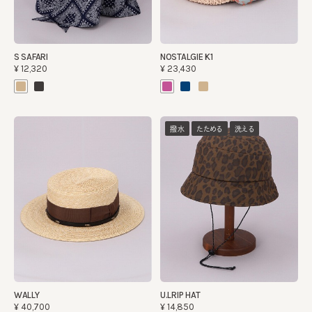
S SAFARI
NOSTALGIE K1
¥12,320
¥23,430
撥水
たためる
洗える
WALLY
U.LRIP HAT
¥40,700
¥14,850