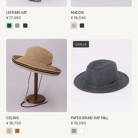
LM RAIN HAT
MADDIE
¥17,490
¥18,040
UVカット
CELING
PAPER BRAID HAT MILL
¥18,700
¥18,590