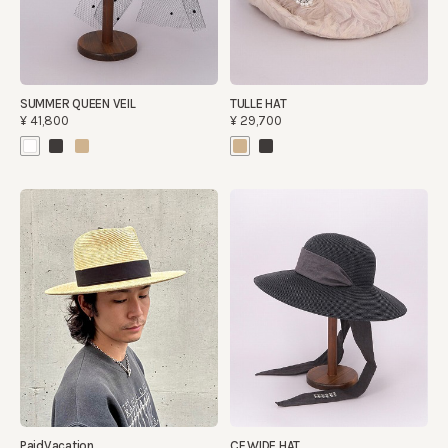
SUMMER QUEEN VEIL
TULLE HAT
¥41,800
¥29,700
PaidVacation
CF WIDE HAT