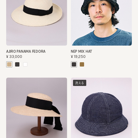
AJIRO PANAMA FEDORA
NEP MIX HAT
¥33,000
¥19,250
洗える