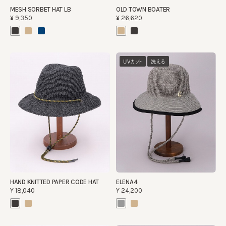
MESH SORBET HAT LB
OLD TOWN BOATER
¥9,350
¥26,620
UVカット
洗える
HAND KNITTED PAPER CODE HAT
ELENA4
¥18,040
¥24,200