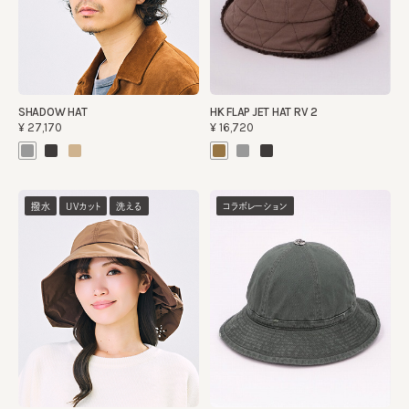
SHADOW HAT
HK FLAP JET HAT RV 2
¥27,170
¥16,720
撥水
UVカット
洗える
コラボレーション