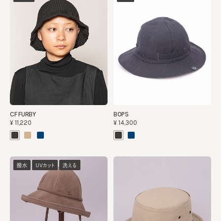
CF FURBY
BOPS
¥11,220
¥14,300
撥水
UVカット
洗える