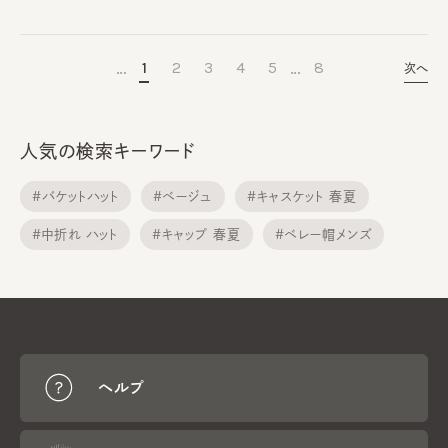
…
…
1
2
3
4
5
8
次へ
人気の検索キーワード
#バケットハット
#ベージュ
#キャスケット 春夏
#中折れ ハット
#キャップ 春夏
#ベレー帽メンズ
#メトロハット
#サンバイザー
#ニット帽子
#ニット帽子 春夏
ヘルプ