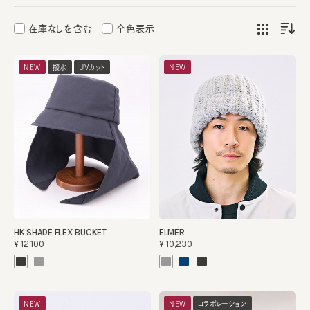
在庫なしを含む
全色表示
NEW
撥水
UVカット
NEW
HK SHADE FLEX BUCKET
ELMER
¥12,100
¥10,230
NEW
NEW
コラボレーション