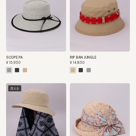
SCOPE PA
RIP BAN JUNGLE
¥15,950
¥14,850
洗える