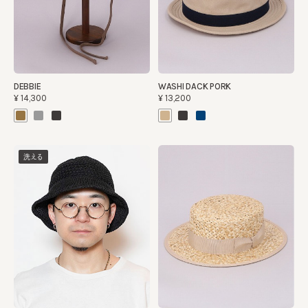
DEBBIE
WASHI DACK PORK
¥14,300
¥13,200
洗える