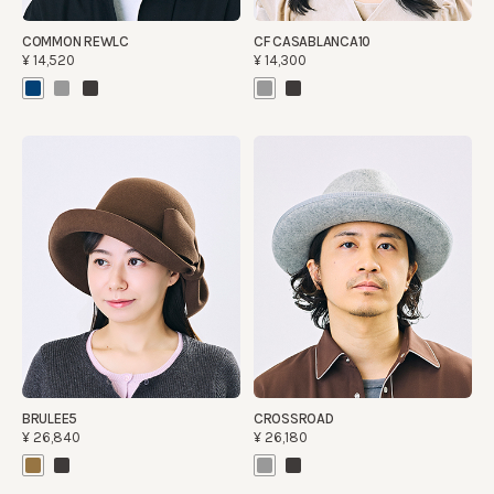
COMMON REWLC
CF CASABLANCA10
¥14,520
¥14,300
BRULEE5
CROSSROAD
¥26,840
¥26,180