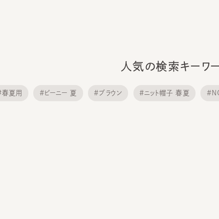
人気の検索キーワード
春夏用
#ビーニー 夏
#ブラウン
#ニット帽子 春夏
#NOST
#カンカン帽 麦わら帽子
#HILDA
#ハン