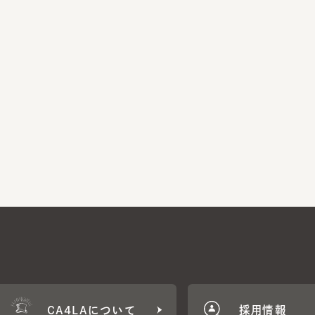
CA4LAについて
採用情報
CA4LA MEMB
に応じた特典をご用意。
CA4LAでのお買いものを