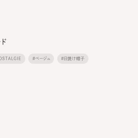
ALGIE
#ベージュ
#日焼け帽子
チング MEN