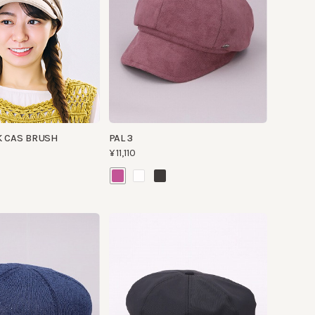
S BRUSH
PAL 3
¥11,110