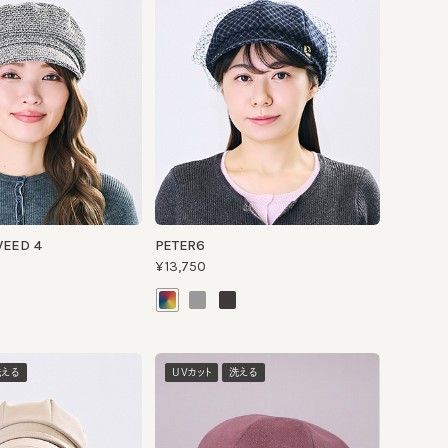
 4
PETER6
¥13,750
UVカット
洗える