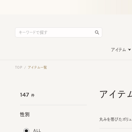
アイテム
TOP
アイテム一覧
/
アイテ
147
件
性別
丸みを帯びたボリュー
ALL