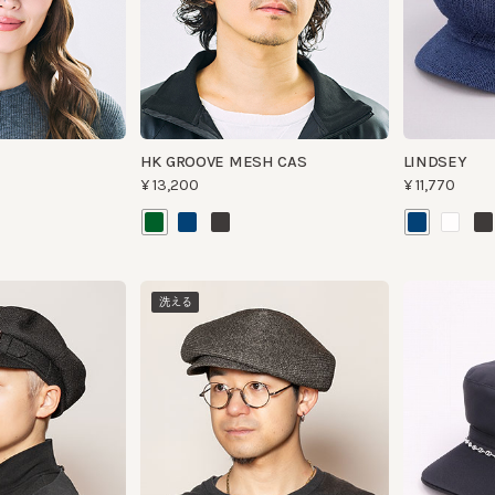
HK GROOVE MESH CAS
LINDSEY
¥13,200
¥11,770
洗える