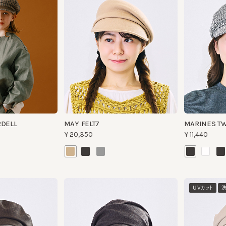
ELL
MAY FELT7
MARINES TWEED
¥20,350
¥11,440
UVカット
洗える