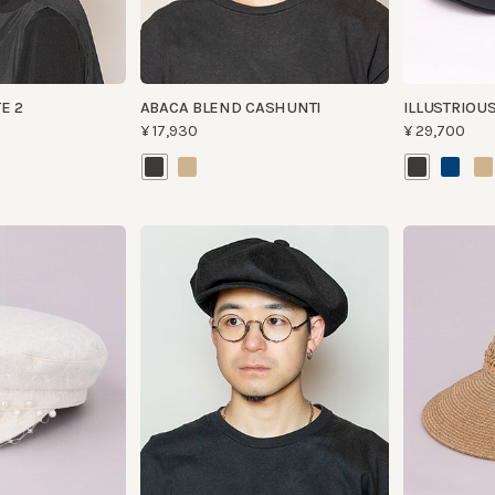
2
ABACA BLEND CASHUNTI
ILLUSTRIOUS
¥17,930
¥29,700
THUNDERSTRUCK
UDFLUGT
¥29,700
¥20,020