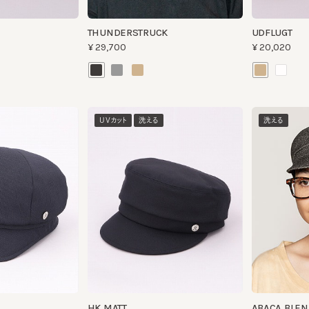
UVカット
洗える
洗える
HK MATT
ABACA BLEND CA
¥13,200
¥18,700