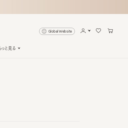
Global Website
と見る