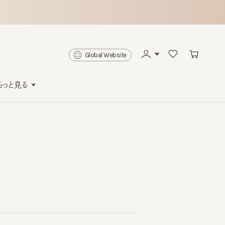
Global Website
と見る