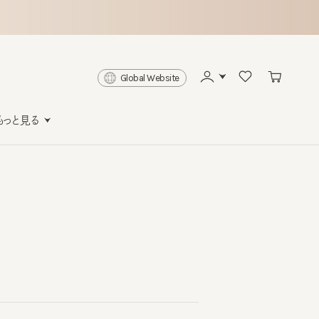
Global Website
と見る