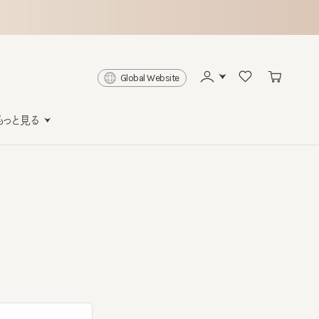
Global Website
と見る