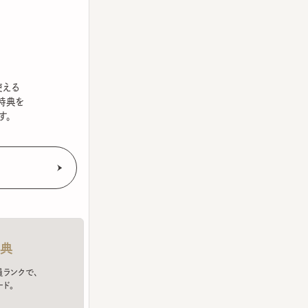
を
クで、