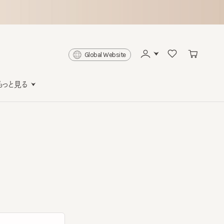
Global Website
と見る