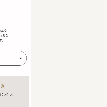
を
クで、